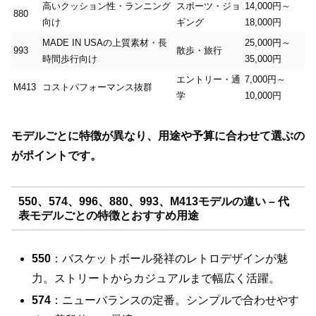
高いクッション性・ランニング
スポーツ・ジョ
14,000円～
880
向け
ギング
18,000円
MADE IN USAの上質素材・長
25,000円～
993
散歩・旅行
時間歩行向け
35,000円
エントリー・通
7,000円～
M413
コストパフォーマンス抜群
学
10,000円
モデルごとに特徴が異なり、用途や予算に合わせて選ぶの
がポイントです。
550、574、996、880、993、M413モデルの違い – 代
表モデルごとの特徴とおすすめ用途
550
：バスケットボール発祥のレトロデザインが魅
力。ストリートからカジュアルまで幅広く活躍。
574
：ニューバランスの定番。シンプルで合わせやす