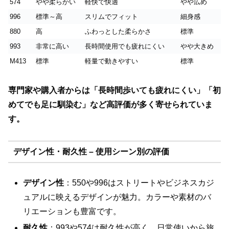
574
やや柔らかい
軽快で快適
やや広め
996
標準～高
スリムでフィット
細身感
880
高
ふわっとした柔らかさ
標準
993
非常に高い
長時間使用でも疲れにくい
やや大きめ
M413
標準
軽量で動きやすい
標準
専門家や購入者からは「長時間歩いても疲れにくい」「初
めてでも足に馴染む」など高評価が多く寄せられていま
す。
デザイン性・耐久性 – 使用シーン別の評価
デザイン性
：550や996はストリートやビジネスカジ
ュアルに映えるデザインが魅力。カラーや素材のバ
リエーションも豊富です。
耐久性
：993や574は耐久性が高く、日常使いから旅