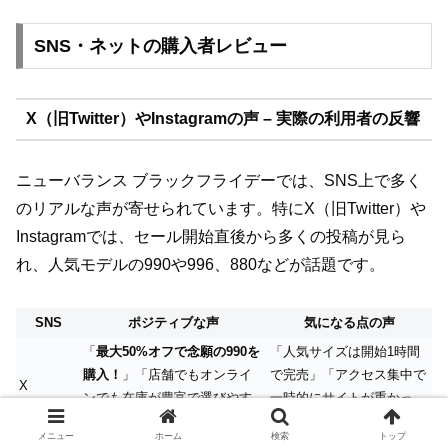
SNS・ネットの購入者レビュー
X（旧Twitter）やInstagramの声 – 実際の利用者の反響
ニューバランス ブラックフライデーでは、SNS上で多く
のリアルな声が寄せられています。特にX（旧Twitter）や
Instagramでは、セール開始直後から多くの投稿が見ら
れ、人気モデルの990や996、880などが話題です。
SNS
ポジティブな声
気になる点の声
「
最大50%オフで念願の990を
「人気サイズは開始1時間
購入！
」「店舗でもオンライ
で完売」「アクセス集中で
X
ンでも在庫が豊富で選びやす
一時的にサイトが重かっ
い」
た」
メニュー
ホーム
検索
トップ