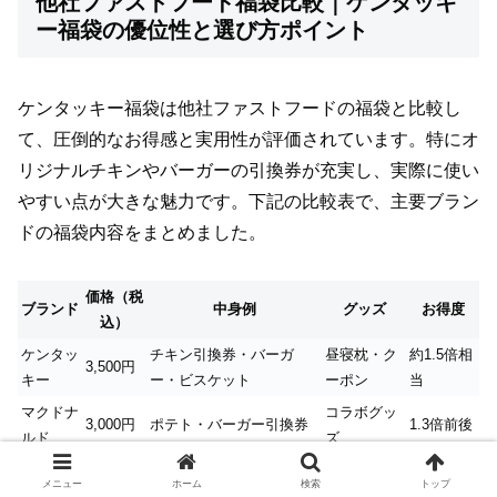
他社ファストフード福袋比較｜ケンタッキ
ー福袋の優位性と選び方ポイント
ケンタッキー福袋は他社ファストフードの福袋と比較し
て、圧倒的なお得感と実用性が評価されています。特にオ
リジナルチキンやバーガーの引換券が充実し、実際に使い
やすい点が大きな魅力です。下記の比較表で、主要ブラン
ドの福袋内容をまとめました。
価格（税
ブランド
中身例
グッズ
お得度
込）
ケンタッ
チキン引換券・バーガ
昼寝枕・ク
約1.5倍相
3,500円
キー
ー・ビスケット
ーポン
当
マクドナ
コラボグッ
3,000円
ポテト・バーガー引換券
1.3倍前後
ルド
ズ
実用性重
すき家
2,000円
牛丼・カレー・クーポン
保冷バッグ
メニュー
ホーム
検索
トップ
視