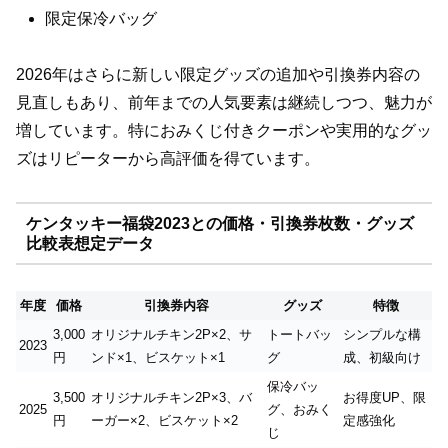
限定保冷バッグ
2026年はさらに新しい限定グッズの追加や引換券内容の
見直しもあり、前年までの人気要素は継続しつつ、魅力が
増しています。特におみくじ付きクーポンや実用的なグッ
ズはリピーターから高評価を得ています。
ケンタッキー福袋2023との価格・引換券枚数・グッズ
比較表想定データ
年度
価格
引換券内容
グッズ
特徴
3,000
オリジナルチキン2P×2、サ
トートバッ
シンプルな構
2023
円
ンド×1、ビスケット×1
グ
成、初級向け
保冷バッ
3,500
オリジナルチキン2P×3、バ
お得度UP、限
2025
グ、おみく
円
ーガー×2、ビスケット×2
定感強化
じ