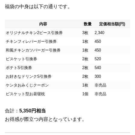
福袋の中身は以下の通りです。
内容
数量
定価相当額(円)
オリジナルチキン2ピース引換券
3枚
2,340
チキンフィレバーガー引換券
1枚
450
和風チキンカツバーガー引換券
1枚
450
ビスケット引換券
2枚
520
ポテトS引換券
2枚
540
お好きなドリンクS引換券
2枚
300
ケンタおみくじクーポン
1枚
非売品
ビスケット型お昼寝枕
1個
非売品
合計：
5,350円相当
お得感が際立つ内容となっています。