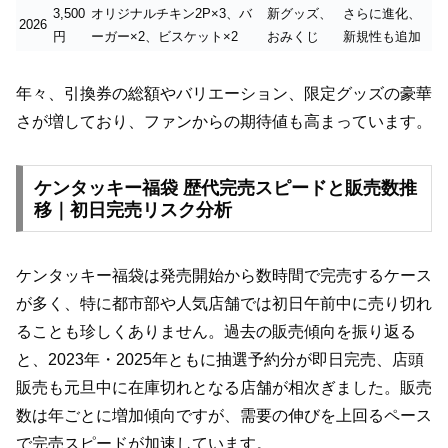
3,500
オリジナルチキン2P×3、バ
新グッズ、
さらに進化、
2026
円
ーガー×2、ビスケット×2
おみくじ
新規性も追加
年々、引換券の総額やバリエーション、限定グッズの豪華
さが増しており、ファンからの期待値も高まっています。
ケンタッキー福袋 歴代完売スピードと販売数推
移｜初日完売リスク分析
ケンタッキー福袋は発売開始から数時間で完売するケース
が多く、特に都市部や人気店舗では初日午前中に売り切れ
ることも珍しくありません。過去の販売傾向を振り返る
と、2023年・2025年ともに抽選予約分が即日完売、店頭
販売も元旦中に在庫切れとなる店舗が相次ぎました。販売
数は年ごとに増加傾向ですが、需要の伸びを上回るペース
で完売スピードが加速しています。