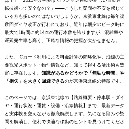
は？」「2025年から始まるワンマン運転や新しい自動運
転技術って安全なの？」――こうした疑問や不安を感じて
いる方も多いのではないでしょうか。京浜東北線は毎年複
数回ダイヤ改正が行われており、近年は朝夕のピーク時に
最大で1時間に約14本の運行本数を誇りますが、混雑率や
遅延発生率も高く、正確な情報の把握が欠かせません。
また、ICカード利用による料金計算の簡略化や、沿線の主
要観光スポット・物件情報など、知って得する活用術も豊
富に存在します。
知識があるかどうかで「無駄な時間」や
「損失」を大きく回避できる
のが京浜東北線の特徴です。
このページでは、京浜東北線の【路線概要・停車駅・ダイ
ヤ・運行状況・運賃・設備・沿線情報】まで、最新データ
と実体験を交えながら徹底解説します。気になる悩みや疑
問を解消し、便利で快適な移動のヒントを見つけてくださ