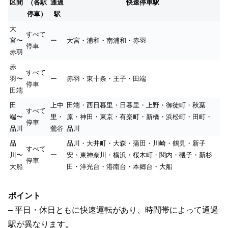
区間
（各駅
通過
快速停車駅
停車）
駅
大
すべて
宮〜
ー
大宮・浦和・南浦和・赤羽
停車
赤羽
赤
すべて
羽〜
ー
赤羽・東十条・王子・田端
停車
田端
田
上中
田端・西日暮里・日暮里・上野・御徒町・秋葉
すべて
端〜
里・
原・神田・東京・有楽町・新橋・浜松町・田町・
停車
品川
鶯谷
品川
品
品川・大井町・大森・蒲田・川崎・鶴見・新子
すべて
川〜
ー
安・東神奈川・横浜・桜木町・関内・磯子・新杉
停車
大船
田・洋光台・港南台・本郷台・大船
ポイント
– 平日・休日ともに快速運転があり、時間帯によって通過
駅が異なります。