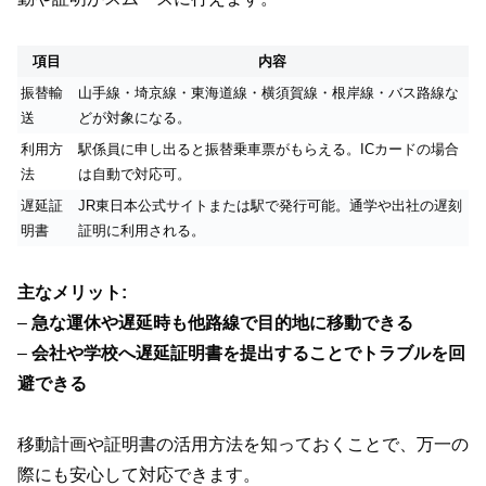
項目
内容
振替輸
山手線・埼京線・東海道線・横須賀線・根岸線・バス路線な
送
どが対象になる。
利用方
駅係員に申し出ると振替乗車票がもらえる。ICカードの場合
法
は自動で対応可。
遅延証
JR東日本公式サイトまたは駅で発行可能。通学や出社の遅刻
明書
証明に利用される。
主なメリット:
–
急な運休や遅延時も他路線で目的地に移動できる
–
会社や学校へ遅延証明書を提出することでトラブルを回
避できる
移動計画や証明書の活用方法を知っておくことで、万一の
際にも安心して対応できます。