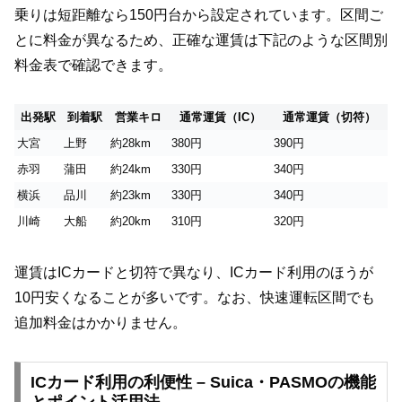
乗りは短距離なら150円台から設定されています。区間ご
とに料金が異なるため、正確な運賃は下記のような区間別
料金表で確認できます。
出発駅
到着駅
営業キロ
通常運賃（IC）
通常運賃（切符）
大宮
上野
約28km
380円
390円
赤羽
蒲田
約24km
330円
340円
横浜
品川
約23km
330円
340円
川崎
大船
約20km
310円
320円
運賃はICカードと切符で異なり、ICカード利用のほうが
10円安くなることが多いです。なお、快速運転区間でも
追加料金はかかりません。
ICカード利用の利便性 – Suica・PASMOの機能
とポイント活用法