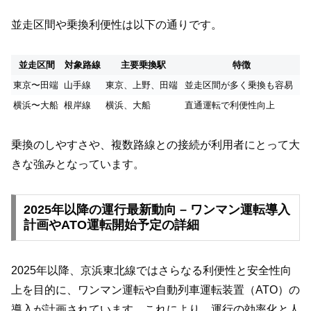
並走区間や乗換利便性は以下の通りです。
並走区間
対象路線
主要乗換駅
特徴
東京〜田端
山手線
東京、上野、田端
並走区間が多く乗換も容易
横浜〜大船
根岸線
横浜、大船
直通運転で利便性向上
乗換のしやすさや、複数路線との接続が利用者にとって大
きな強みとなっています。
2025年以降の運行最新動向 – ワンマン運転導入
計画やATO運転開始予定の詳細
2025年以降、京浜東北線ではさらなる利便性と安全性向
上を目的に、ワンマン運転や自動列車運転装置（ATO）の
導入が計画されています。これにより、運行の効率化と人