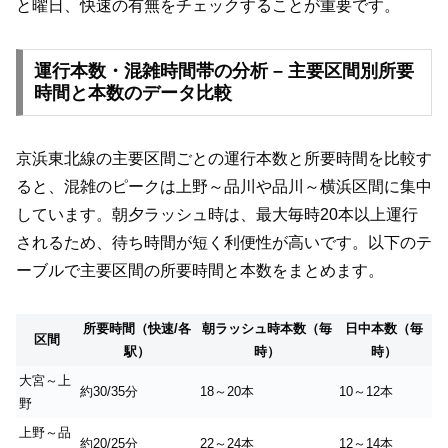
と曜日、快速の有無をチェックすることが重要です。
運行本数・混雑時間帯の分析 – 主要区間別所要
時間と本数のデータ比較
京浜東北線の主要区間ごとの運行本数と所要時間を比較す
ると、混雑のピークは上野～品川や品川～横浜区間に集中
しています。朝夕ラッシュ時は、最大毎時20本以上運行
されるため、待ち時間が短く利便性が高いです。以下のテ
ーブルで主要区間の所要時間と本数をまとめます。
所要時間（快速/各
朝ラッシュ時本数（毎
日中本数（毎
区間
駅）
時）
時）
大宮～上
約30/35分
18～20本
10～12本
野
上野～品
約20/25分
22～24本
12～14本