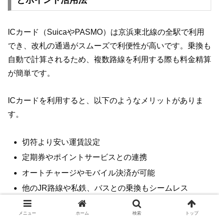
ICカード（SuicaやPASMO）は京浜東北線の全駅で利用
でき、改札の通過がスムーズで利便性が高いです。乗換も
自動で計算されるため、複数路線を利用する際も料金精算
が簡単です。
ICカードを利用すると、以下のようなメリットがありま
す。
切符より安い運賃設定
定期券やポイントサービスとの連携
オートチャージやモバイル決済が可能
他のJR路線や私鉄、バスとの乗換もシームレス
メニュー
ホーム
検索
トップ
また、SuicaやPASMOにはポイント還元サービスがあ