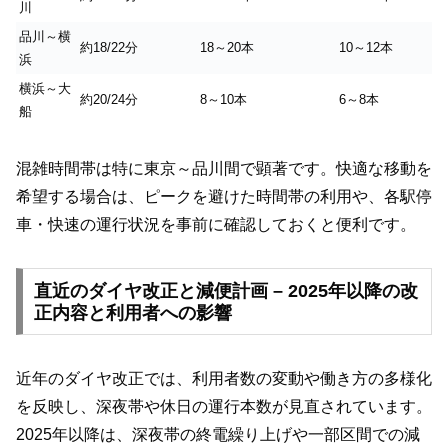
川
品川～横
約18/22分
18～20本
10～12本
浜
横浜～大
約20/24分
8～10本
6～8本
船
混雑時間帯は特に東京～品川間で顕著です。快適な移動を
希望する場合は、ピークを避けた時間帯の利用や、各駅停
車・快速の運行状況を事前に確認しておくと便利です。
直近のダイヤ改正と減便計画 – 2025年以降の改
正内容と利用者への影響
近年のダイヤ改正では、利用者数の変動や働き方の多様化
を反映し、深夜帯や休日の運行本数が見直されています。
2025年以降は、深夜帯の終電繰り上げや一部区間での減