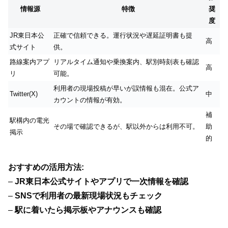
情報源
特徴
奨
度
JR東日本公
正確で信頼できる。運行状況や遅延証明書も提
高
式サイト
供。
路線案内アプ
リアルタイム通知や乗換案内、駅別時刻表も確認
高
リ
可能。
利用者の現場投稿が早いが誤情報も混在。公式ア
Twitter(X)
中
カウントの情報が有効。
補
駅構内の電光
その場で確認できるが、駅以外からは利用不可。
助
掲示
的
おすすめの活用方法:
–
JR東日本公式サイトやアプリで一次情報を確認
–
SNSで利用者の最新現場状況もチェック
–
駅に着いたら掲示板やアナウンスも確認