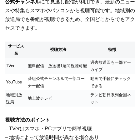
公式チャンネル
にて見逃し配信が利用でき、最新のニュー
スや特集もスマホやパソコンから視聴可能です。地域別の
放送局でも番組が視聴できるため、全国どこからでもアク
セスできます。
サービス
視聴方法
特徴
名
過去放送回も一部アー
TVer
無料配信、放送後1週間視聴可能
カイブ
番組公式チャンネルで一部コー
動画で手軽にチェック
YouTube
ナー配信
できる
地域別放
テレビ朝日系列全国ネ
地上波テレビ
送局
ット
視聴方法のポイント
– TVerはスマホ・PCアプリで簡単視聴
– 地域によって放送時間が異なる場合あり