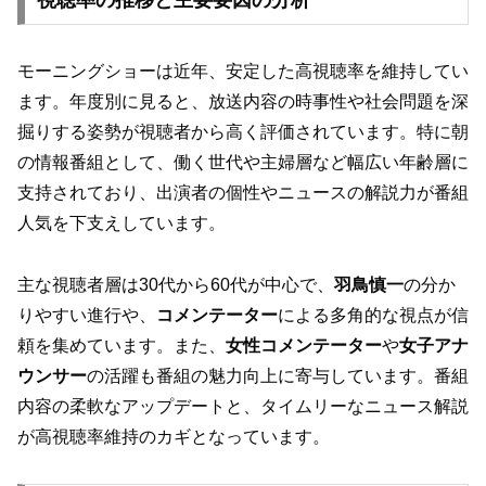
視聴率の推移と主要要因の分析
モーニングショーは近年、安定した高視聴率を維持してい
ます。年度別に見ると、放送内容の時事性や社会問題を深
掘りする姿勢が視聴者から高く評価されています。特に朝
の情報番組として、働く世代や主婦層など幅広い年齢層に
支持されており、出演者の個性やニュースの解説力が番組
人気を下支えしています。
主な視聴者層は30代から60代が中心で、
羽鳥慎一
の分か
りやすい進行や、
コメンテーター
による多角的な視点が信
頼を集めています。また、
女性コメンテーター
や
女子アナ
ウンサー
の活躍も番組の魅力向上に寄与しています。番組
内容の柔軟なアップデートと、タイムリーなニュース解説
が高視聴率維持のカギとなっています。