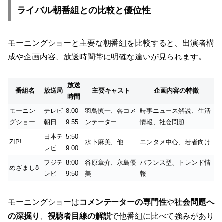
ライバル朝番組との比較と優位性
モーニングショーと主要な朝番組を比較すると、出演者構
成や企画内容、放送時間帯に明確な違いが見られます。
放送
番組名
放送局
主要キャスト
企画内容の特徴
時間
モーニン
テレビ
8:00-
羽鳥慎一、各コメ
時事ニュース解説、生活
グショー
朝日
9:55
ンテーター
情報、社会問題
日本テ
5:50-
ZIP!
水卜麻美、他
エンタメ中心、若者向け
レビ
9:00
フジテ
8:00-
谷原章介、永島優
バランス型、トレンド情
めざまし8
レビ
9:50
美
報
モーニングショーは
コメンテーターの専門性
や
社会問題へ
の深掘り
、
視聴者目線の解説
で他番組に比べて強みがあり