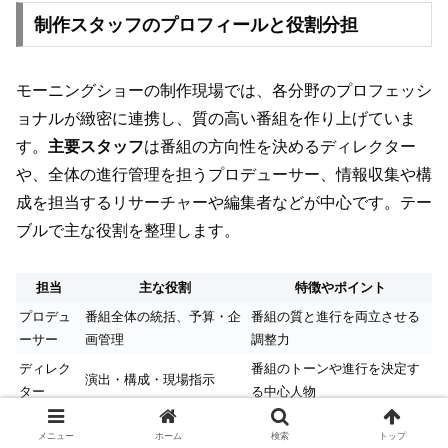
制作スタッフのプロフィールと役割分担
モーニングショーの制作現場では、各分野のプロフェッシ
ョナルが緻密に連携し、質の高い番組を作り上げていま
す。
主要スタッフ
は番組の方向性を決めるディレクター
や、全体の進行管理を担うプロデューサー、情報収集や構
成を担当するリサーチャーや編集者などが中心です。テー
ブルで主な役割を整理します。
担当
主な役割
特徴やポイント
プロデュ
番組全体の統括、予算・企
番組の質と進行を両立させる
ーサー
画管理
調整力
ディレク
番組のトーンや進行を決定す
演出・構成・現場指示
ター
る中心人物
リサーチ
ニュースや企画の情報収
最新ニュースや社会動向を素
メニュー
ホーム
検索
トップ
ャー
集、裏付け調査
早く反映