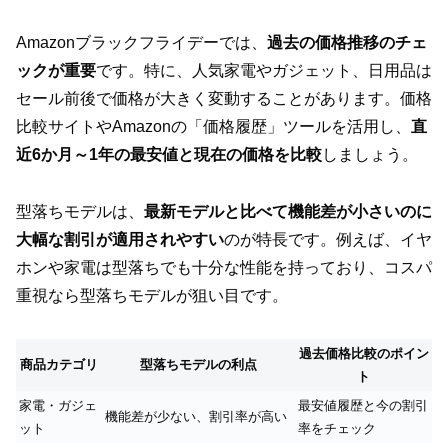
Amazonブラックフライデーでは、
過去の価格推移のチェ
ックが重要
です。特に、人気家電やガジェット、日用品は
セール前後で価格が大きく変動することがあります。価格
比較サイトやAmazonの「価格履歴」ツールを活用し、
直
近6か月～1年の最安値と現在の価格を比較
しましょう。
型落ちモデルは、
最新モデルと比べて機能差が小さいのに
大幅な割引が適用されやすい
のが特長です。例えば、イヤ
ホンや家電は型落ちでも十分な性能を持っており、コスパ
重視なら型落ちモデルが狙い目です。
過去価格比較のポイン
商品カテゴリ
型落ちモデルの利点
ト
家電・ガジェ
最安値履歴と今の割引
機能差が少ない、割引率が高い
ット
率をチェック