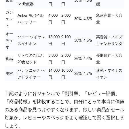
家電
30%
4.3/5
マ 炊飯器
円
円
能
ガジ
Anker モバイル
4,000
2,800
急速充電・大容
ェッ
30%
4.6/5
バッテリー
円
円
量
ト
オー
ソニー ワイヤレ
13,000
9,100
高音質・ノイズ
ディ
30%
4.5/5
スイヤホン
円
円
キャンセリング
オ
サトウのごはん
3,800
2,800
長期保存・大容
食品
26%
4.4/5
20食セット
円
円
量
パナソニック ヘ
14,000
10,500
速乾・マイナス
美容
25%
4.7/5
アドライヤー
円
円
イオン
上記のように各ジャンルで「割引率」「レビュー評価」
「商品特徴」を比較することで、自分にとって本当に価値
のある商品を見つけやすくなります。欲しい商品がセール
対象か、レビューやスペックをよく確認して賢く選択しま
しょう。