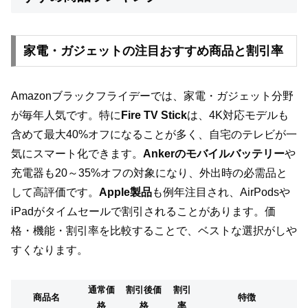
家電・ガジェットの注目おすすめ商品と割引率
Amazonブラックフライデーでは、家電・ガジェット分野
が毎年人気です。特に
Fire TV Stick
は、4K対応モデルも
含めて最大40%オフになることが多く、自宅のテレビが一
気にスマート化できます。
Ankerのモバイルバッテリー
や
充電器も20～35%オフの対象になり、外出時の必需品と
して高評価です。
Apple製品
も例年注目され、AirPodsや
iPadがタイムセールで割引されることがあります。価
格・機能・割引率を比較することで、ベストな選択がしや
すくなります。
通常価
割引後価
割引
商品名
特徴
格
格
率