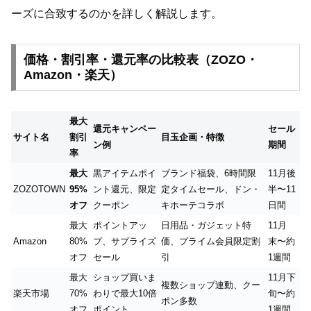
ーズに合致するのかを詳しく解説します。
価格・割引率・還元率の比較表（ZOZO・
Amazon・楽天）
最大
還元キャンペー
セール
サイト名
割引
目玉企画・特徴
ン例
期間
率
最大
黒アイテムポイ
ブランド福袋、6時間限
11月後
ZOZOTOWN
95%
ント還元、限定
定タイムセール、ドン・
半〜11
オフ
クーポン
キホーテコラボ
日間
最大
ポイントアッ
日用品・ガジェット特
11月
Amazon
80%
プ、サプライズ
価、プライム会員限定割
末〜約
オフ
セール
引
1週間
最大
ショップ買いま
11月下
複数ショップ連動、クー
楽天市場
70%
わりで最大10倍
旬〜約
ポン多数
オフ
ポイント
1週間