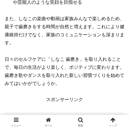
や芸能人のような笑顔を目指せる
また、しなこの楽曲や動画は家族みんなで楽しめるため、
親子で歯磨きをする時間が自然と増えます。これにより健
康維持だけでなく、家族のコミュニケーションも深まりま
す。
日々のセルフケアに「しなこ 歯磨き」を取り入れること
で、毎日の生活がより楽しく、ポジティブに変わります。
歯磨き歌やダンスを取り入れた新しい習慣づくりを始めて
みてはいかがでしょうか。
スポンサーリンク
しなこ 歯磨きと関連する最新トレンド・
今後の展望
メニュー
ホーム
検索
トップ