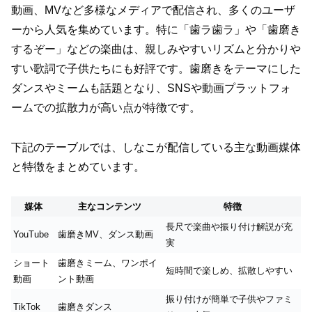
動画、MVなど多様なメディアで配信され、多くのユーザ
ーから人気を集めています。特に「歯ラ歯ラ」や「歯磨き
するぞー」などの楽曲は、親しみやすいリズムと分かりや
すい歌詞で子供たちにも好評です。歯磨きをテーマにした
ダンスやミームも話題となり、SNSや動画プラットフォ
ームでの拡散力が高い点が特徴です。
下記のテーブルでは、しなこが配信している主な動画媒体
と特徴をまとめています。
媒体
主なコンテンツ
特徴
長尺で楽曲や振り付け解説が充
YouTube
歯磨きMV、ダンス動画
実
ショート
歯磨きミーム、ワンポイ
短時間で楽しめ、拡散しやすい
動画
ント動画
振り付けが簡単で子供やファミ
TikTok
歯磨きダンス