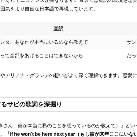
日本語訳それぞれでニュアンスが異なります。直訳では英語の表現
雰囲気をより自然な日本語で再現しています。
直訳
ンタ、あなたが本当にいるのなら教えて
サン
って全部をあげることはできないから
だっ
味やアリアナ・グランデの想いがより深く理解できます。恋愛
するサビの歌詞を深掘り
eally cares（サンタさん、彼が本当に私のことを想っているのか教
す。
「If he won’t be here next year（もし彼が来年ここに