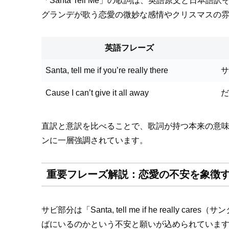
「Santa Tell Me」の歌詞は、英語原文と
グランデが歌う恋愛の微妙な感情やクリスマスの
英語フレーズ
Santa, tell me if you’re really there
サ
Cause I can’t give it all away
だ
直訳と意訳を比べることで、歌詞が持つ本来の意
ンに一層強調されています。
重要フレーズ解説：恋愛の不安を象徴
サビ部分は「Santa, tell me if he r
ばにいるのかという不安と願いが込められていま