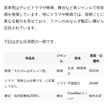
岩本照はテレビドラマや映画、舞台など各ジャンルで存在
感を発揮しています。特にドラマや映画では、役柄ごとに
異なる魅力を見せており、ファンのみならず幅広い層から
注目されています。
下記は主な出演歴の一部です。
ジャン
放送・公
作品名
役名
ル
開年
主演・蛯原恭
映画「モエカレはオレンジ色」
映画
2022年
介
ドラマ「簡単なお仕事です。に応募
ドラマ
守屋路巳
2019年
してみた」
SnowManメン
舞台「滝沢歌舞伎ZERO」
舞台
毎年出演
バー