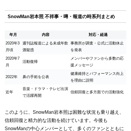
SnowMan岩本照 不祥事・噂・報道の時系列まとめ
年月
内容
対応・経過
2020年3
週刊誌報道による未成年飲
事務所が調査・公式に活動休止
月頃
酒疑惑
を発表
2020年7
メンバーやファンから多数の応
活動復帰
月
援メッセージ
健康維持とパフォーマンス向上
2022年
鼻の手術を公表
を理由に説明
音楽・ドラマ・テレビ出演
近年
信頼回復と多方面での活動強化
で活躍再開
このように、SnowMan岩本照は困難な状況も乗り越え、
信頼回復と精力的な活動を続けています。今後も
SnowManの中心メンバーとして、多くのファンとともに