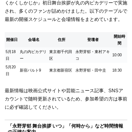
くかくしかじか』初日舞台挨拶が丸の内ピカデリーで実施
され、多くのファンが詰めかけました。以下のテーブルで
最新の開催スケジュールと会場情報をまとめています。
開始時
開催日
会場名
住所
登壇者
間
5月18
丸の内ピカデリ
東京都千代田
永野芽郁・東村アキ
10:00
日
ー
区
コ
5月20
新宿バルト9
東京都新宿区
永野芽郁・田中圭
18:30
日
最新情報は映画公式サイトや芸能ニュース記事、SNSア
カウントで随時更新されているため、参加希望の方は事前
に必ず確認してください。
「永野芽郁 舞台挨拶 いつ」「何時から」など時間情報
の正確な案内