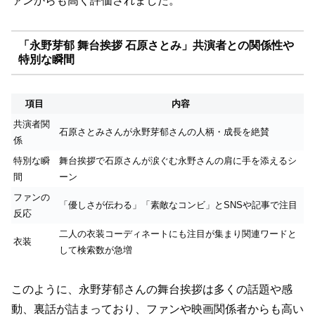
ァンからも高く評価されました。
「永野芽郁 舞台挨拶 石原さとみ」共演者との関係性や
特別な瞬間
項目
内容
共演者関
石原さとみさんが永野芽郁さんの人柄・成長を絶賛
係
特別な瞬
舞台挨拶で石原さんが涙ぐむ永野さんの肩に手を添えるシ
間
ーン
ファンの
「優しさが伝わる」「素敵なコンビ」とSNSや記事で注目
反応
二人の衣装コーディネートにも注目が集まり関連ワードと
衣装
して検索数が急増
このように、永野芽郁さんの舞台挨拶は多くの話題や感
動、裏話が詰まっており、ファンや映画関係者からも高い