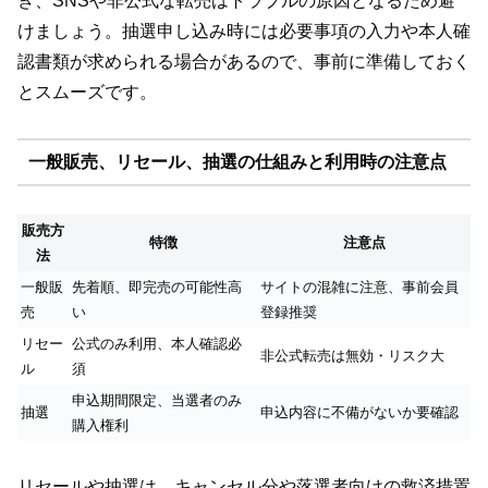
き、SNSや非公式な転売はトラブルの原因となるため避
けましょう。抽選申し込み時には必要事項の入力や本人確
認書類が求められる場合があるので、事前に準備しておく
とスムーズです。
一般販売、リセール、抽選の仕組みと利用時の注意点
販売方
特徴
注意点
法
一般販
先着順、即完売の可能性高
サイトの混雑に注意、事前会員
売
い
登録推奨
リセー
公式のみ利用、本人確認必
非公式転売は無効・リスク大
ル
須
申込期間限定、当選者のみ
抽選
申込内容に不備がないか要確認
購入権利
リセールや抽選は、キャンセル分や落選者向けの救済措置