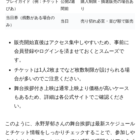
プレイガイド（例：チケット
公開2週
購入制限・抽選販売の場合あ
ぴあ）
間前
り
当日券（残数がある場合の
当日
売り切れ必至・並び順で販売
み）
販売開始直後はアクセス集中しやすいため、事前に
会員登録やログインを済ませておくとスムーズで
す。
チケットは1人2枚までなど枚数制限が設けられる場
合が多いのでご注意ください。
舞台挨拶付き上映は通常上映より価格が高いケース
もあるため、詳細は各公式サイトでご確認くださ
い。
このように、永野芽郁さんの舞台挨拶は最新スケジュール
とチケット情報をしっかりチェックすることで、参加しや