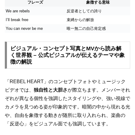
フレーズ
象徴する意味
We are rebels
反逆者としての誇り
I’ll break free
束縛からの解放
You can never be me
唯一無二の自己肯定感
ビジュアル・コンセプト写真とMVから読み解
く世界観 – 公式ビジュアルが伝えるテーマや象
徴の解説
「REBEL HEART」のコンセプトフォトやミュージック
ビデオでは、
独自性と大胆さ
が際立ちます。メンバーそれ
ぞれが異なる個性を強調したスタイリングや、強い視線で
カメラを見つめる姿が印象的です。暗闇の中から現れる光
や、自由を象徴する動きが随所に取り入れられ、楽曲の
「反逆心」をビジュアル面でも強調しています。