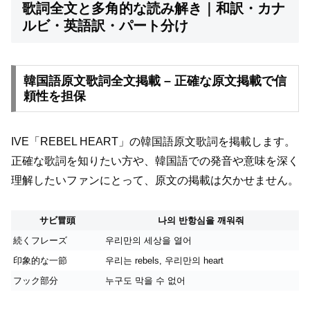
歌詞全文と多角的な読み解き｜和訳・カナ
ルビ・英語訳・パート分け
韓国語原文歌詞全文掲載 – 正確な原文掲載で信
頼性を担保
IVE「REBEL HEART」の韓国語原文歌詞を掲載します。
正確な歌詞を知りたい方や、韓国語での発音や意味を深く
理解したいファンにとって、原文の掲載は欠かせません。
サビ冒頭
나의 반항심을 깨워줘
続くフレーズ
우리만의 세상을 열어
印象的な一節
우리는 rebels, 우리만의 heart
フック部分
누구도 막을 수 없어