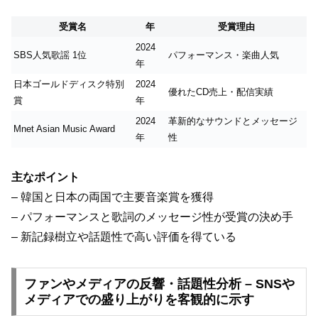
受賞名
年
受賞理由
2024
SBS人気歌謡 1位
パフォーマンス・楽曲人気
年
日本ゴールドディスク特別
2024
優れたCD売上・配信実績
賞
年
2024
革新的なサウンドとメッセージ
Mnet Asian Music Award
年
性
主なポイント
– 韓国と日本の両国で主要音楽賞を獲得
– パフォーマンスと歌詞のメッセージ性が受賞の決め手
– 新記録樹立や話題性で高い評価を得ている
ファンやメディアの反響・話題性分析 – SNSや
メディアでの盛り上がりを客観的に示す