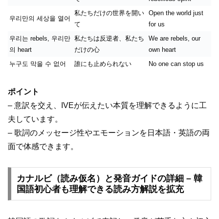
私たちだけの世界を開い
Open the world just
우리만의 세상을 열어
て
for us
우리는 rebels, 우리만
私たちは反逆者、私たち
We are rebels, our
의 heart
だけの心
own heart
누구도 막을 수 없어
誰にも止められない
No one can stop us
ポイント
– 意訳を交え、IVEが伝えたい本質を理解できるように工
夫しています。
– 歌詞のメッセージ性やエモーションを日本語・英語の両
面で体感できます。
カナルビ（読み仮名）と発音ガイドの詳細 – 韓
国語初心者も理解できる読み方解説を拡充