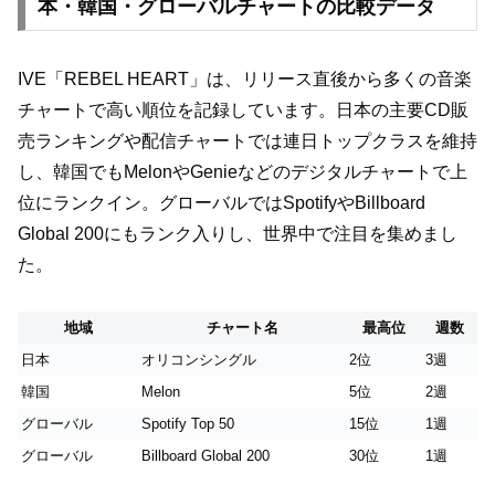
本・韓国・グローバルチャートの比較データ
IVE「REBEL HEART」は、リリース直後から多くの音楽
チャートで高い順位を記録しています。日本の主要CD販
売ランキングや配信チャートでは連日トップクラスを維持
し、韓国でもMelonやGenieなどのデジタルチャートで上
位にランクイン。グローバルではSpotifyやBillboard
Global 200にもランク入りし、世界中で注目を集めまし
た。
地域
チャート名
最高位
週数
日本
オリコンシングル
2位
3週
韓国
Melon
5位
2週
グローバル
Spotify Top 50
15位
1週
グローバル
Billboard Global 200
30位
1週