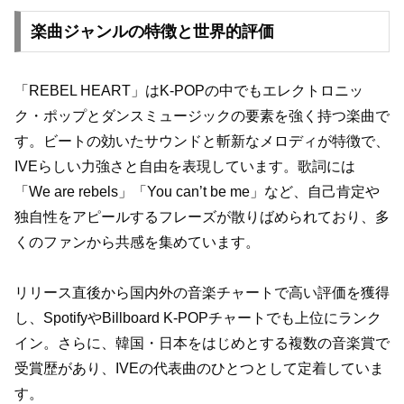
楽曲ジャンルの特徴と世界的評価
「REBEL HEART」はK-POPの中でもエレクトロニッ
ク・ポップとダンスミュージックの要素を強く持つ楽曲で
す。ビートの効いたサウンドと斬新なメロディが特徴で、
IVEらしい力強さと自由を表現しています。歌詞には
「We are rebels」「You can’t be me」など、自己肯定や
独自性をアピールするフレーズが散りばめられており、多
くのファンから共感を集めています。
リリース直後から国内外の音楽チャートで高い評価を獲得
し、SpotifyやBillboard K-POPチャートでも上位にランク
イン。さらに、韓国・日本をはじめとする複数の音楽賞で
受賞歴があり、IVEの代表曲のひとつとして定着していま
す。