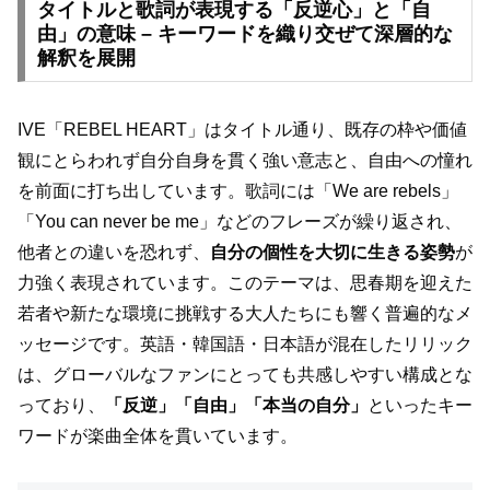
タイトルと歌詞が表現する「反逆心」と「自
由」の意味 – キーワードを織り交ぜて深層的な
解釈を展開
IVE「REBEL HEART」はタイトル通り、既存の枠や価値
観にとらわれず自分自身を貫く強い意志と、自由への憧れ
を前面に打ち出しています。歌詞には「We are rebels」
「You can never be me」などのフレーズが繰り返され、
他者との違いを恐れず、
自分の個性を大切に生きる姿勢
が
力強く表現されています。このテーマは、思春期を迎えた
若者や新たな環境に挑戦する大人たちにも響く普遍的なメ
ッセージです。英語・韓国語・日本語が混在したリリック
は、グローバルなファンにとっても共感しやすい構成とな
っており、
「反逆」「自由」「本当の自分」
といったキー
ワードが楽曲全体を貫いています。