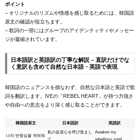
ポイント
– オリジナルのリズムや情感を感じ取るためには、韓国語
原文の確認が役立ちます。
– 歌詞の一部にはグループのアイデンティティやメッセー
ジが凝縮されています。
日本語訳と英語訳の丁寧な解説 – 直訳だけでな
く意訳も含めて自然な日本語・英語で表現
韓国語のニュアンスを損なわず、自然な日本語と英語で歌
詞を翻訳します。IVEの「REBEL HEART」が持つ力強さ
や自由への意志をより深く感じ取ることができます。
韓国語原文
日本語訳
英語訳
私の反逆心を呼び覚まし
Awaken my
나의 반항심을 깨워줘
て
rebellious spirit