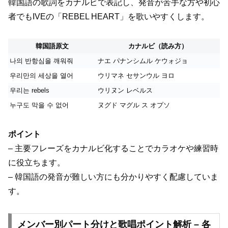
韓国語の歌詞をカナルビで表記し、発音が苦手な方や初心
者でもIVEの「REBEL HEART」を歌いやすくします。
韓国語原文
カナルビ（読み方）
나의 반항심을 깨워줘
ナエ パナンシムル ケウォジョ
우리만의 세상을 열어
ウリマネ セサンウル ヨロ
우리는 rebels
ウリヌン レベルス
누구도 막을 수 없어
ヌグド マグル ス オプソ
ポイント
– 主要フレーズをカナルビ化することでカラオケや練習時
に役立ちます。
– 韓国語の発音が難しい方にも分かりやすく配慮していま
す。
メンバー別パート分けと歌唱ポイント解析 – 各