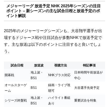
メジャーリーグ 放送予定 NHK 2025年シーズンの注目
ポイント – 新シーズンの主な試合日程と放送予定のポ
イント解説
2025年のメジャーリーグシーズンも、大谷翔平選手が出
場するドジャース戦や注目試合が多数NHKで放送予定で
す。主な放送は以下のポイントに注目すると良いでしょ
う。
試合日程
放送波
視聴方法
特記事項
地上波・
日本時間午前放送が
開幕戦
NHKプラス対応
BS1
中心
オールスターゲ
録画・ライブ視
BS1
大谷選手先発予定
ーム
聴可
地上波・
ハイライト番組
シリーズ終盤戦
重要試合を特集
BS1
あり