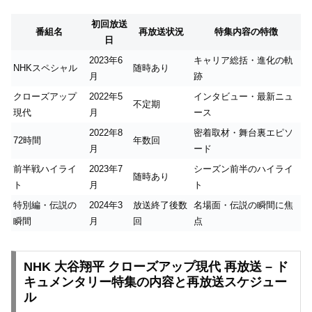
初回放送
番組名
再放送状況
特集内容の特徴
日
2023年6
キャリア総括・進化の軌
NHKスペシャル
随時あり
月
跡
クローズアップ
2022年5
インタビュー・最新ニュ
不定期
現代
月
ース
2022年8
密着取材・舞台裏エピソ
72時間
年数回
月
ード
前半戦ハイライ
2023年7
シーズン前半のハイライ
随時あり
ト
月
ト
特別編・伝説の
2024年3
放送終了後数
名場面・伝説の瞬間に焦
瞬間
月
回
点
NHK 大谷翔平 クローズアップ現代 再放送 – ド
キュメンタリー特集の内容と再放送スケジュー
ル