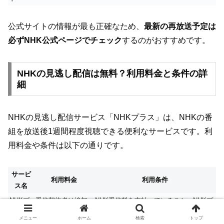
公式サイトの情報が最も正確なため、
最新の再放送予定は
必ずNHK公式ページでチェック
するのがおすすめです。
NHKの見逃し配信は無料？利用料金と条件の詳
細
NHKの見逃し配信サービス「NHKプラス」は、NHKの番
組を放送後1週間程度視聴できる便利なサービスです。利
用料金や条件は以下の通りです。
サービ
利用料金
利用条件
ス名
NHKプ
受信契約者は追加
NHK受信料を支払っていること、NHKプ
ラス
料金なし
ラスの会員登録
メニュー
ホーム
検索
トップ