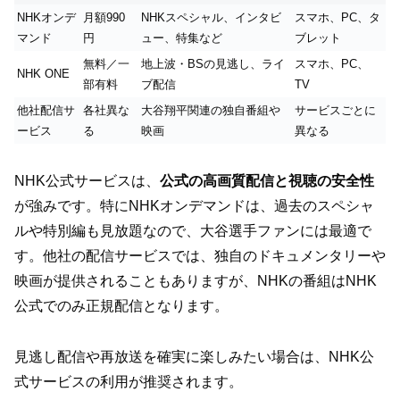
NHKオンデ
月額990
NHKスペシャル、インタビ
スマホ、PC、タ
マンド
円
ュー、特集など
ブレット
無料／一
地上波・BSの見逃し、ライ
スマホ、PC、
NHK ONE
部有料
ブ配信
TV
他社配信サ
各社異な
大谷翔平関連の独自番組や
サービスごとに
ービス
る
映画
異なる
NHK公式サービスは、
公式の高画質配信と視聴の安全性
が強みです。特にNHKオンデマンドは、過去のスペシャ
ルや特別編も見放題なので、大谷選手ファンには最適で
す。他社の配信サービスでは、独自のドキュメンタリーや
映画が提供されることもありますが、NHKの番組はNHK
公式でのみ正規配信となります。
見逃し配信や再放送を確実に楽しみたい場合は、NHK公
式サービスの利用が推奨されます。