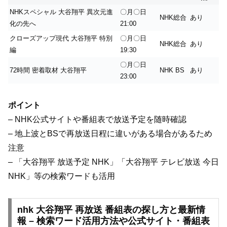
NHKスペシャル 大谷翔平 異次元進
〇月〇日
NHK総合
あり
化の先へ
21:00
クローズアップ現代 大谷翔平 特別
〇月〇日
NHK総合
あり
編
19:30
〇月〇日
72時間 密着取材 大谷翔平
NHK BS
あり
23:00
ポイント
– NHK公式サイトや番組表で放送予定を随時確認
– 地上波とBSで再放送日程に違いがある場合があるため
注意
– 「大谷翔平 放送予定 NHK」「大谷翔平 テレビ放送 今日
NHK」等の検索ワードも活用
nhk 大谷翔平 再放送 番組表の探し方と最新情
報 – 検索ワード活用方法や公式サイト・番組表