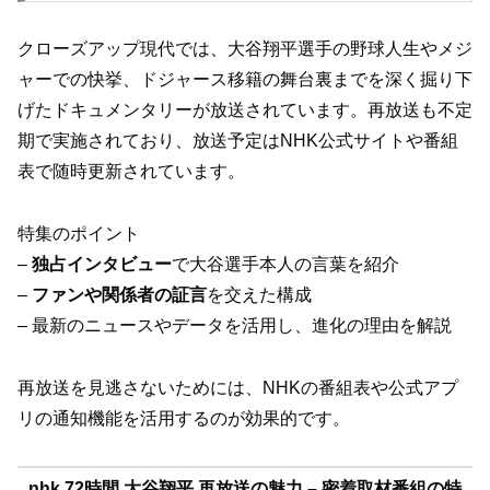
クローズアップ現代では、大谷翔平選手の野球人生やメジ
ャーでの快挙、ドジャース移籍の舞台裏までを深く掘り下
げたドキュメンタリーが放送されています。再放送も不定
期で実施されており、放送予定はNHK公式サイトや番組
表で随時更新されています。
特集のポイント
–
独占インタビュー
で大谷選手本人の言葉を紹介
–
ファンや関係者の証言
を交えた構成
– 最新のニュースやデータを活用し、進化の理由を解説
再放送を見逃さないためには、NHKの番組表や公式アプ
リの通知機能を活用するのが効果的です。
nhk 72時間 大谷翔平 再放送の魅力 – 密着取材番組の特