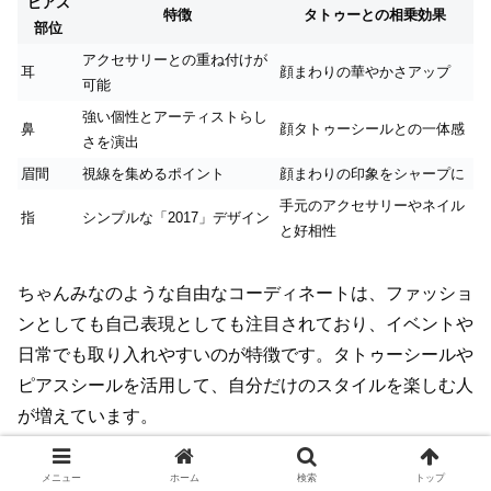
ピアス
特徴
タトゥーとの相乗効果
部位
アクセサリーとの重ね付けが
耳
顔まわりの華やかさアップ
可能
強い個性とアーティストらし
鼻
顔タトゥーシールとの一体感
さを演出
眉間
視線を集めるポイント
顔まわりの印象をシャープに
手元のアクセサリーやネイル
指
シンプルな「2017」デザイン
と好相性
ちゃんみなのような自由なコーディネートは、ファッショ
ンとしても自己表現としても注目されており、イベントや
日常でも取り入れやすいのが特徴です。タトゥーシールや
ピアスシールを活用して、自分だけのスタイルを楽しむ人
が増えています。
スポンサーリンク
メニュー
ホーム
検索
トップ