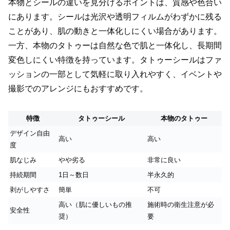
本物とシールの違いを見分けるポイントは、質感や色合い
にあります。シールは光沢や透明フィルムがわずかに残る
ことがあり、肌の動きと一体化しにくい場合があります。
一方、本物のタトゥーは自然な色で肌と一体化し、長期間
変色しにくい特徴を持っています。タトゥーシールはファ
ッションの一部として気軽に取り入れやすく、イベントや
撮影でのアレンジにもおすすめです。
特徴
タトゥーシール
本物のタトゥー
デザイン自由
高い
高い
度
肌なじみ
やや劣る
非常に良い
持続期間
1日～数日
半永久的
剥がしやすさ
簡単
不可
高い（肌に優しいもの推
施術時の衛生注意が必
安全性
奨）
要