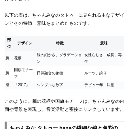
以下の表は、ちゃんみなのタトゥーに見られる主なデザイ
ンとその特徴、意味をまとめたものです。
部
デザイン
特徴
意味
位
線の細かさ、グラデーショ
女性らしさ、成長、再
腕
花柄
ン
生
国旗モチー
腕
日韓融合の象徴
ルーツ、誇り
フ
指
「2017」
シンプルな数字
デビュー年、決意
このように、腕の花柄や国旗モチーフは、ちゃんみなの内
面や背景を表現し、音楽活動と密接にリンクしています。
ちゃんみな タトゥー hanaの繊細な線と色彩の