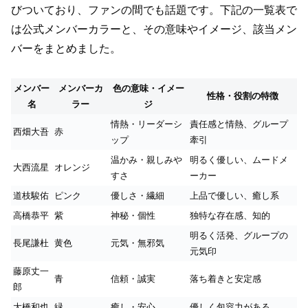
びついており、ファンの間でも話題です。下記の一覧表で
は公式メンバーカラーと、その意味やイメージ、該当メン
バーをまとめました。
メンバー
メンバーカ
色の意味・イメー
性格・役割の特徴
名
ラー
ジ
情熱・リーダーシ
責任感と情熱、グループ
西畑大吾
赤
ップ
牽引
温かみ・親しみや
明るく優しい、ムードメ
大西流星
オレンジ
すさ
ーカー
道枝駿佑
ピンク
優しさ・繊細
上品で優しい、癒し系
高橋恭平
紫
神秘・個性
独特な存在感、知的
明るく活発、グループの
長尾謙杜
黄色
元気・無邪気
元気印
藤原丈一
青
信頼・誠実
落ち着きと安定感
郎
大橋和也
緑
癒し・安心
優しく包容力がある