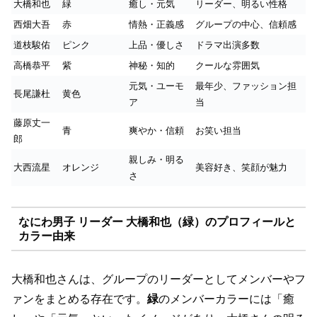
大橋和也
緑
癒し・元気
リーダー、明るい性格
西畑大吾
赤
情熱・正義感
グループの中心、信頼感
道枝駿佑
ピンク
上品・優しさ
ドラマ出演多数
高橋恭平
紫
神秘・知的
クールな雰囲気
元気・ユーモ
最年少、ファッション担
長尾謙杜
黄色
ア
当
藤原丈一
青
爽やか・信頼
お笑い担当
郎
親しみ・明る
大西流星
オレンジ
美容好き、笑顔が魅力
さ
なにわ男子 リーダー 大橋和也（緑）のプロフィールと
カラー由来
大橋和也さんは、グループのリーダーとしてメンバーやフ
ァンをまとめる存在です。
緑
のメンバーカラーには「癒