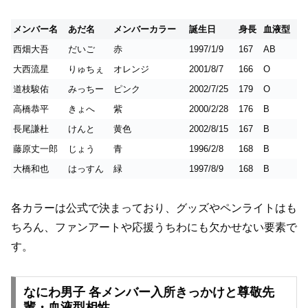
メンバー名
あだ名
メンバーカラー
誕生日
身長
血液型
西畑大吾
だいご
赤
1997/1/9
167
AB
大西流星
りゅちぇ
オレンジ
2001/8/7
166
O
道枝駿佑
みっちー
ピンク
2002/7/25
179
O
高橋恭平
きょへ
紫
2000/2/28
176
B
長尾謙杜
けんと
黄色
2002/8/15
167
B
藤原丈一郎
じょう
青
1996/2/8
168
B
大橋和也
はっすん
緑
1997/8/9
168
B
各カラーは公式で決まっており、グッズやペンライトはも
ちろん、ファンアートや応援うちわにも欠かせない要素で
す。
なにわ男子 各メンバー入所きっかけと尊敬先
輩・血液型相性