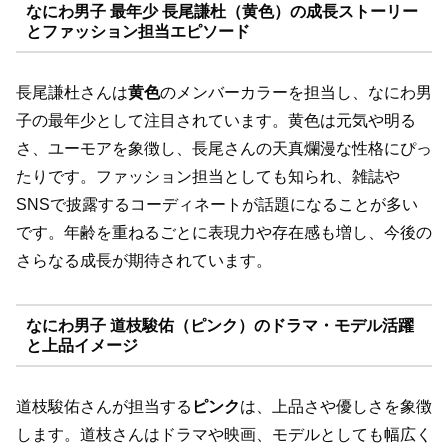
なにわ男子 最年少 長尾謙杜（黄色）の成長ストーリー
とファッション担当エピソード
長尾謙杜さんは
黄色
のメンバーカラーを担当し、なにわ男
子の最年少として注目されています。黄色は元気や明る
さ、ユーモアを象徴し、長尾さんの天真爛漫な性格にぴっ
たりです。ファッション担当としても知られ、雑誌や
SNSで披露するコーディネートが話題になることが多い
です。年齢を重ねるごとに表現力や存在感も増し、今後の
さらなる成長が期待されています。
なにわ男子 道枝駿佑（ピンク）のドラマ・モデル活躍
と上品イメージ
道枝駿佑さんが担当する
ピンク
は、上品さや優しさを象徴
します。道枝さんはドラマや映画、モデルとしても幅広く