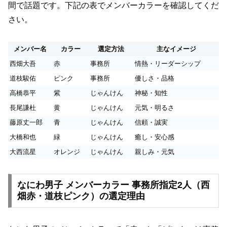
間で話題です。下記の表でメンバーカラーを確認してくだ
さい。
メンバー名
カラー
選定方法
主なイメージ
西畑大吾
赤
事務所
情熱・リーダーシップ
道枝駿佑
ピンク
事務所
優しさ・品格
高橋恭平
紫
じゃんけん
神秘・知性
長尾謙杜
黄
じゃんけん
元気・明るさ
藤原丈一郎
青
じゃんけん
信頼・誠実
大橋和也
緑
じゃんけん
癒し・安心感
大西流星
オレンジ
じゃんけん
親しみ・元気
なにわ男子 メンバーカラー 事務所指定2人（西
畑赤・道枝ピンク）の選定理由