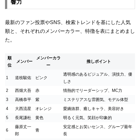
響力
最新のファン投票やSNS、検索トレンドを基にした人気
順と、それぞれのメンバーカラー、特徴を表にまとめまし
た。
順
メンバーカラ
メンバー
推しポイント
位
ー
透明感のあるビジュアル、演技力、優
1
道枝駿佑
ピンク
しさ
2
西畑大吾
赤
情熱的でリーダーシップ、MC力
3
高橋恭平
紫
ミステリアスな雰囲気、モデル体型
4
大西流星
オレンジ
愛嬌抜群、癒しキャラ、美容好き
5
長尾謙杜
黄色
明るく元気、笑顔が印象的
藤原丈一
安定感とお笑いセンス、グループ最年
6
青
郎
長