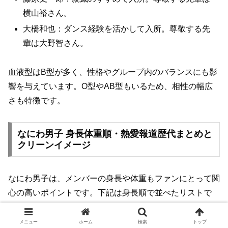
横山裕さん。
大橋和也：ダンス経験を活かして入所。尊敬する先
輩は大野智さん。
血液型はB型が多く、性格やグループ内のバランスにも影
響を与えています。O型やAB型もいるため、相性の幅広
さも特徴です。
なにわ男子 身長体重順・熱愛報道歴代まとめと
クリーンイメージ
なにわ男子は、メンバーの身長や体重もファンにとって関
心の高いポイントです。下記は身長順で並べたリストで
す。
メニュー
ホーム
検索
トップ