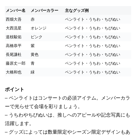
メンバー名
メンバーカラー
主なグッズ例
西畑大吾
赤
ペンライト・うちわ・ちびぬい
大西流星
オレンジ
ペンライト・うちわ・ちびぬい
道枝駿佑
ピンク
ペンライト・うちわ・ちびぬい
高橋恭平
紫
ペンライト・うちわ・ちびぬい
長尾謙杜
黄色
ペンライト・うちわ・ちびぬい
藤原丈一郎
青
ペンライト・うちわ・ちびぬい
大橋和也
緑
ペンライト・うちわ・ちびぬい
ポイント
– ペンライトはコンサートの必須アイテム。メンバーカラ
ーで光らせて会場を彩りましょう。
– うちわやちびぬいは、推しへのアピールや記念写真にも
活躍します。
– グッズによっては数量限定やシーズン限定デザインもあ