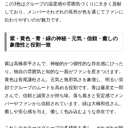
この3色はグループの温度感や雰囲気づくりに大きく貢献
しており、メンバーそれぞれの長所が色を通じてファンに
伝わりやすいのが魅力です。
紫・黄色・青・緑の神秘・元気・信頼・癒しの
象徴性と役割一致
紫は高橋恭平さんで、神秘的かつ個性的な存在感にぴった
り。独自の雰囲気と知的な一面がファンを惹きつけます。
黄色は長尾謙杜さん。元気と無邪気さを象徴し、明るい笑
顔でグループのムードを高める役割です。青は藤原丈一郎
さんで、信頼と誠実さが持ち味。落ち着きと安定感でメン
バーやファンから信頼されています。緑は大橋和也さん。
癒しや安心感を与え、優しく包み込むような存在です。
これらのカラーはグループの多様性を表し、それぞれが独