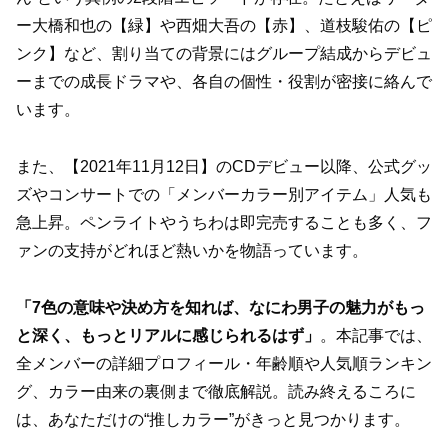
ー大橋和也の【緑】や西畑大吾の【赤】、道枝駿佑の【ピ
ンク】など、割り当ての背景にはグループ結成からデビュ
ーまでの成長ドラマや、各自の個性・役割が密接に絡んで
います。
また、【2021年11月12日】のCDデビュー以降、公式グッ
ズやコンサートでの「メンバーカラー別アイテム」人気も
急上昇。ペンライトやうちわは即完売することも多く、フ
ァンの支持がどれほど熱いかを物語っています。
「7色の意味や決め方を知れば、なにわ男子の魅力がもっ
と深く、もっとリアルに感じられるはず」
。本記事では、
全メンバーの詳細プロフィール・年齢順や人気順ランキン
グ、カラー由来の裏側まで徹底解説。読み終えるころに
は、あなただけの“推しカラー”がきっと見つかります。