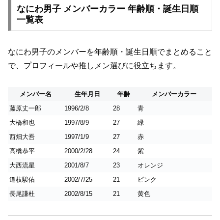
なにわ男子 メンバーカラー 年齢順・誕生日順
一覧表
なにわ男子のメンバーを年齢順・誕生日順でまとめること
で、プロフィールや推しメン選びに役立ちます。
メンバー名
生年月日
年齢
メンバーカラー
藤原丈一郎
1996/2/8
28
青
大橋和也
1997/8/9
27
緑
西畑大吾
1997/1/9
27
赤
高橋恭平
2000/2/28
24
紫
大西流星
2001/8/7
23
オレンジ
道枝駿佑
2002/7/25
21
ピンク
長尾謙杜
2002/8/15
21
黄色