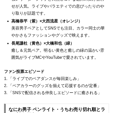
せが人気。ライブやバラエティでの息ぴったりのや
り取りが話題です。
高橋恭平（紫）×大西流星（オレンジ）
美容男子ペアとしてSNSでも注目。カラー同士の華
やかさもファッションやグッズで映えます。
長尾謙杜（黄色）×大橋和也（緑）
癒し＆元気ペア。明るい黄色と癒しの緑の温かい雰
囲気がライブMCやYouTubeで愛されています。
ファン投票エピソード
1. 「ライブでのペアダンスが毎回楽しみ」
2. 「ペアカラーのグッズを揃えて応援するのが定番」
3. 「SNSで配信される仲良しエピソードに癒される」
なにわ男子 ペンライト・うちわ売り切れ順とラ