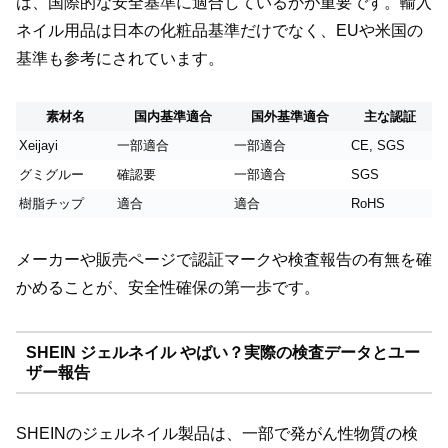
は、国際的な安全基準に適合しているかが重要です。輸入
ネイル用品は日本の化粧品基準だけでなく、EUや米国の
基準も参考にされています。
素材名
国内基準適合
国外基準適合
主な認証
Xeijayi
一部適合
一部適合
CE, SGS
グミグルー
確認要
一部適合
SGS
樹脂チップ
適合
適合
RoHS
メーカーや販売ページで認証マークや検査報告の有無を確
かめることが、安全性確保の第一歩です。
SHEIN ジェルネイル やばい？実際の検査データとユー
ザー報告
SHEINのジェルネイル製品は、一部で発がん性物質の検