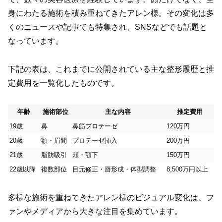
身にわたる施術を積み重ねてきたアレン様。その変化は多
くのニュースや記事でも特集され、SNSなどでも話題と
なっています。
下記の表は、これまでに公開されている主な整形履歴と推
定費用を一覧化したものです。
年齢
施術部位
主な内容
推定費用
19歳
鼻
鼻筋プロテーゼ
120万円
20歳
額・眉間
プロテーゼ挿入
200万円
21歳
脂肪吸引
頬・顎下
150万円
22歳以降
複数部位
目元修正・唇形成・体型調整
8,500万円以上
多様な施術を重ねてきたアレン様のビジュアル変化は、フ
ァンやメディアから大きな注目を集めています。