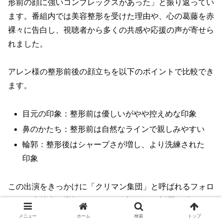
形前の顔に強いコンプレックスがあった」と振り返ってい
ます。番組内では美容整形を受けた理由や、心の葛藤を赤
裸々に告白し、視聴者から多くの共感や応援の声が寄せら
れました。
アレン様の整形前後の顔立ちを以下のポイントで比較でき
ます。
目元の印象：整形前は優しいがやや控えめな印象
鼻のかたち：整形前は自然なラインで親しみやすい
輪郭：整形後はシャープさが増し、より洗練された
印象
この出演をきっかけに「クリマン集団」と呼ばれるフォロ
ワーや支持者が増加し、SNSやブログでも話題が続きま
した。「アレン様 整形前 画像」「アレン様 昔」などの検
メニュー
ホーム
検索
トップ