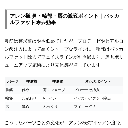
アレン様 鼻・輪郭・唇の激変ポイント｜バッカ
ルファット除去効果
鼻筋は整形前はやや低めでしたが、プロテーゼやヒアルロ
ン酸注入によって高くシャープなラインに。輪郭はバッカ
ルファット除去でフェイスラインが引き締まり、唇もボリ
ュームアップ施術により立体感が増しています。
パーツ
整形前
整形後
変化のポイント
鼻筋
低め
高くシャープ
プロテーゼ挿入
輪郭
丸みあり
Vライン
バッカルファット除去
唇
薄め
ぷっくり
フィラー注入
こうしたパーツごとの変化が、アレン様の“イケメン度”と