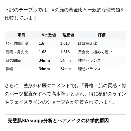
下記のテーブルでは、Vの顔の黄金比と一般的な理想値を
比較しています。
項目
Vの数値
理想値
評価
額～眉間比率
1.6
1.618
ほぼ黄金比
眉間～鼻先比
1.62
1.618
黄金比に極めて近い
目の間隔
34mm
34mm
理想バランス
鼻幅
34mm
34mm
理想バランス
さらに、整形外科医のコメントでは「骨格・肌の質感・顔
のパーツ配置がすべて高水準」とされ、特に横顔のライン
やフェイスラインのシャープさが称賛されています。
完璧肌SIAscopy分析とヘアメイクの科学的原因