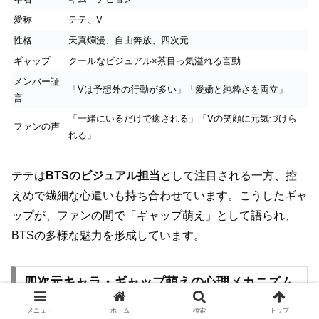
愛称
テテ、V
性格
天真爛漫、自由奔放、四次元
ギャップ
クールなビジュアル×茶目っ気溢れる言動
メンバー証
「Vは予想外の行動が多い」「愛嬌と純粋さを両立」
言
「一緒にいるだけで癒される」「Vの笑顔に元気づけら
ファンの声
れる」
テテは
BTSのビジュアル担当
として注目される一方、控
えめで繊細な心遣いも持ち合わせています。こうしたギャ
ップが、ファンの間で「ギャップ萌え」として語られ、
BTSの多様な魅力を形成しています。
四次元キャラ・ギャップ萌えの心理メカニズム
とエピソード集
メニュー
ホーム
検索
トップ