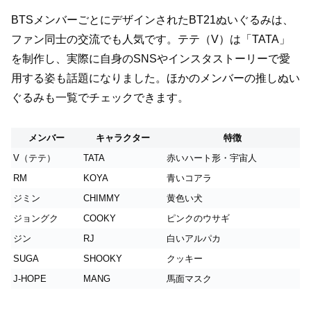
BTSメンバーごとにデザインされたBT21ぬいぐるみは、
ファン同士の交流でも人気です。テテ（V）は「TATA」
を制作し、実際に自身のSNSやインスタストーリーで愛
用する姿も話題になりました。ほかのメンバーの推しぬい
ぐるみも一覧でチェックできます。
メンバー
キャラクター
特徴
V（テテ）
TATA
赤いハート形・宇宙人
RM
KOYA
青いコアラ
ジミン
CHIMMY
黄色い犬
ジョングク
COOKY
ピンクのウサギ
ジン
RJ
白いアルパカ
SUGA
SHOOKY
クッキー
J-HOPE
MANG
馬面マスク