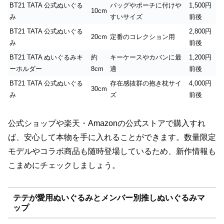
BT21 TATA 公式ぬいぐる
バッグやポーチに付けや
1,500円
10cm
み
すいサイズ
前後
BT21 TATA 公式ぬいぐる
2,800円
20cm
定番のコレクション用
み
前後
BT21 TATA ぬいぐるみキ
約
キーケースやカバンに最
1,200円
ーホルダー
8cm
適
前後
BT21 TATA 公式ぬいぐる
存在感抜群の抱き枕サイ
4,000円
30cm
み
ズ
前後
公式ショップや楽天・Amazonの公式ストアで購入すれ
ば、安心して本物を手に入れることができます。数量限定
モデルやコラボ商品も随時登場しているため、新作情報も
こまめにチェックしましょう。
テテが愛用ぬいぐるみとメンバー別推しぬいぐるみマ
ップ