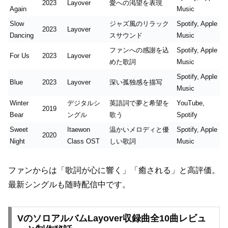
2023
Layover
愛への渇望を表現
Again
Music
Slow
ジャズ風のリラック
Spotify, Apple
2023
Layover
Dancing
スサウンド
Music
ファンへの感謝を込
Spotify, Apple
For Us
2023
Layover
めた歌詞
Music
Spotify, Apple
Blue
2023
Layover
深い孤独感を描写
Music
Winter
デジタルシ
英語詞で夢と希望を
YouTube,
2019
Bear
ングル
歌う
Spotify
Sweet
Itaewon
温かいメロディと優
Spotify, Apple
2020
Night
Class OST
しい歌詞
Music
ファンからは「歌詞が心に響く」「癒される」と高評価。
最新シングルも随時配信中です。
VのソロアルバムLayover収録曲全10曲レビュ