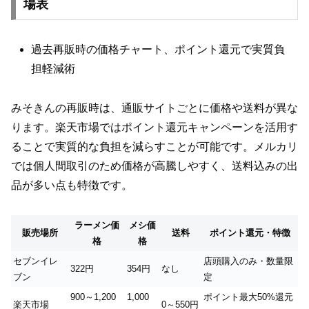
場表
過去再販時の価格チャート、ポイント還元で実質負
担軽減術
みそきんの再販時は、通販サイトごとに価格や送料が異な
ります。楽天市場ではポイント還元キャンペーンを活用す
ることで実質的な負担を減らすことが可能です。メルカリ
では個人間取引のため価格が高騰しやすく、送料込みの出
品が多い点も特徴です。
ラーメン価
メシ価
販売場所
送料
ポイント還元・特徴
格
格
セブンイレ
店頭購入のみ・数量限
322円
354円
なし
ブン
定
900～1,200
1,000
ポイント最大50%還元
楽天市場
0～550円