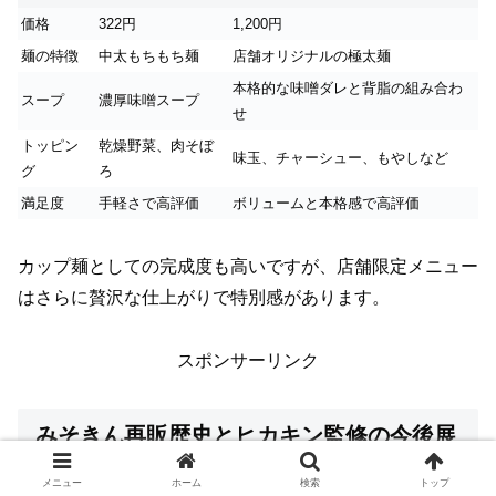
価格
322円
1,200円
麺の特徴
中太もちもち麺
店舗オリジナルの極太麺
本格的な味噌ダレと背脂の組み合わ
スープ
濃厚味噌スープ
せ
トッピン
乾燥野菜、肉そぼ
味玉、チャーシュー、もやしなど
グ
ろ
満足度
手軽さで高評価
ボリュームと本格感で高評価
カップ麺としての完成度も高いですが、店舗限定メニュー
はさらに贅沢な仕上がりで特別感があります。
スポンサーリンク
みそきん再販歴史とヒカキン監修の今後展
望・新商品予測
メニュー
ホーム
検索
トップ