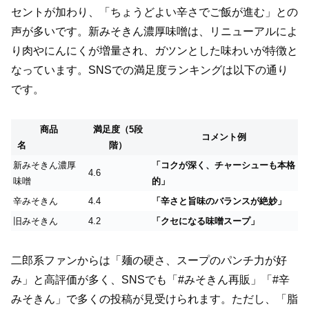
セントが加わり、「ちょうどよい辛さでご飯が進む」との
声が多いです。新みそきん濃厚味噌は、リニューアルによ
り肉やにんにくが増量され、ガツンとした味わいが特徴と
なっています。SNSでの満足度ランキングは以下の通り
です。
商品
満足度（5段
コメント例
名
階）
新みそきん濃厚
「コクが深く、チャーシューも本格
4.6
味噌
的」
辛みそきん
4.4
「辛さと旨味のバランスが絶妙」
旧みそきん
4.2
「クセになる味噌スープ」
二郎系ファンからは「麺の硬さ、スープのパンチ力が好
み」と高評価が多く、SNSでも「#みそきん再販」「#辛
みそきん」で多くの投稿が見受けられます。ただし、「脂