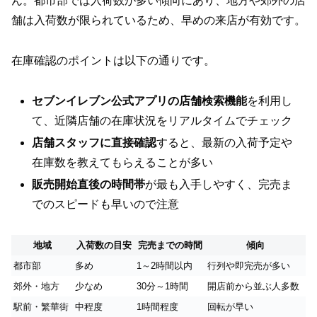
ん。都市部では入荷数が多い傾向にあり、地方や郊外の店
舗は入荷数が限られているため、早めの来店が有効です。
在庫確認のポイントは以下の通りです。
セブンイレブン公式アプリの店舗検索機能
を利用し
て、近隣店舗の在庫状況をリアルタイムでチェック
店舗スタッフに直接確認
すると、最新の入荷予定や
在庫数を教えてもらえることが多い
販売開始直後の時間帯
が最も入手しやすく、完売ま
でのスピードも早いので注意
地域
入荷数の目安
完売までの時間
傾向
都市部
多め
1～2時間以内
行列や即完売が多い
郊外・地方
少なめ
30分～1時間
開店前から並ぶ人多数
駅前・繁華街
中程度
1時間程度
回転が早い