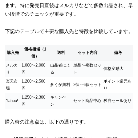
ます。特に発売日直後はメルカリなどで多数出品され、早
い段階でのチェックが重要です。
下記のテーブルで主要な購入先と特徴を比較しています。
価格相場（1
購入先
送料
セット内容
備考
個）
メルカ
1,000〜2,000
出品者によ
単品〜複数セッ
価格変動大
リ
円
る
ト
楽天市
1,200〜2,500
ポイント還元あ
多くが無料
2個～6個セット
場
円
り
1,250〜2,300
キャンペー
Yahoo!
セット商品中心
独自セールあり
円
ン
購入時の注意点は、以下の通りです。