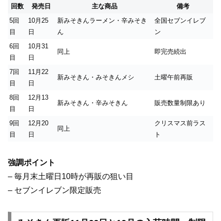
回数
発売日
主な商品
備考
5回
10月25
新みそきんラーメン・辛みそき
全国セブンイレブ
目
日
ん
ン
6回
10月31
同上
即完売続出
目
日
7回
11月22
新みそきん・みそきんメシ
土曜午前再販
目
日
8回
12月13
新みそきん・辛みそきん
販売数量制限あり
目
日
9回
12月20
クリスマス前ラス
同上
目
日
ト
強調ポイント
– 毎月末土曜日10時が再販の狙い目
– セブンイレブン限定販売