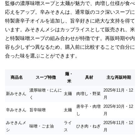
監修の濃厚味噌スープと太麺が魅力で、肉増し仕様が食べ
応えをアップ。辛みそきんは、通常版のコク深いスープに
特製唐辛子オイルを追加し、旨辛好きに絶大な支持を得て
います。みそきんメシはカップライスとして販売され、米
と特製味噌スープの組み合わせが特徴です。再販時期や内
容も少しずつ異なるため、購入前に比較することで自分に
合った味を選ぶことができます。
麺・
商品名
スープ特徴
具材
主な再販時期
米
濃厚味噌・にんに
2025年11月・12
新みそきん
太麺
肉増し・野菜
く
月
唐辛子・肉増
2025年10月・12
辛みそきん
旨辛味噌
太麺
し
月
みそきんメ
ライ
2025年11月・12
味噌・ごま油
ひき肉・ねぎ
シ
ス
月