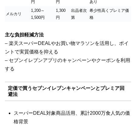
円
円
あり
1,200～
1,300
出品者次
希少性高くプレミア価
メルカリ
1,500円
円
第
格
主な負担軽減方法
– 楽天スーパーDEALやお買い物マラソンを活用し、ポイ
ントで実質価格を抑える
– セブンイレブンアプリのキャンペーンやクーポンを利用
する
定価で買うセブンイレブンキャンペーンとプレミア回
避法
スーパーDEAL対象商品活用、累計2000万食人気の価
格背景