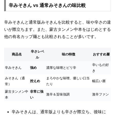
辛みそきん vs 通常みそきんの味比較
辛みそきんと通常版みそきんを比較すると、味や辛さの違
いが際立ちます。また、蒙古タンメン中本をはじめとする
他の有名カップ麺とも比較されることが多いです。
辛さレベ
商品名
味の特徴
おすすめ層
ル
辛いもの好
辛みそきん
強め
濃厚な味噌とピリ辛
き
みそきん（通
まろやかな味噌、優しい口当
控えめ
幅広い層
常）
たり
蒙古タンメン中
非常に強
激辛＆旨味強調
激辛ファン
本
い
辛みそきんは、通常版よりも辛さが際立ち、後味に