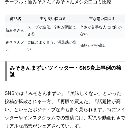
テーブル：新みそきん／みそきんメシの口コミ比較
商品名
主な良い口コミ
主な悪い口コミ
スープが進化、辛味が調節で
辛さが苦手な人には向か
新みそきん
きる
ない
みそきんメ
ご飯とよく合う、満足感が高
価格がやや高い
シ
い
みそきんまずい ツイッター・SNS炎上事例の検
証
SNSでは「みそきんまずい」「美味しくない」といった
投稿が拡散される一方、「再販で買えた」「話題性が高
い」といったポジティブな声も多く見られます。特にツイ
ッターやインスタグラムでの投稿には、写真や動画付きで
リアルな感想がシェアされています。