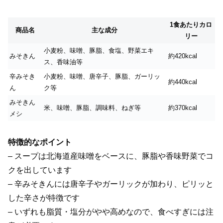
1食あたりカロ
商品名
主な成分
リー
小麦粉、味噌、豚脂、食塩、野菜エキ
みそきん
約420kcal
ス、香味油等
辛みそき
小麦粉、味噌、唐辛子、豚脂、ガーリッ
約440kcal
ん
ク等
みそきん
米、味噌、豚脂、調味料、ねぎ等
約370kcal
メシ
特徴的なポイント
– スープは北海道産味噌をベースに、豚脂や香味野菜でコ
クを出しています
– 辛みそきんには唐辛子やガーリックが加わり、ピリッと
した辛さが特徴です
– いずれも脂質・塩分がやや高めなので、食べすぎには注