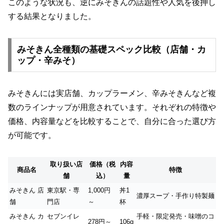
このような状況も、逆にみそきんの話題性や人気を後押し
する結果となりました。
みそきん全種類の基礎スペック比較（店舗・カ
ップ・辛みそ）
みそきんには実店舗、カップラーメン、辛みそきんなど複
数のラインナップが用意されています。それぞれの特徴や
価格、内容量などを比較することで、自分に合った選び方
が可能です。
取り扱い店
価格（税
内容
商品名
特徴
舗
込）
量
みそきん 店
東京駅・専
1,000円
丼1
濃厚スープ・手作り特製麺
舗
門店
～
杯
みそきん カ
セブンイレ
手軽・限定発売・味噌のコ
278円～
106g