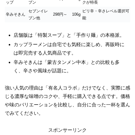
ップ
ブン
クが特長
セブンイレ
ピリ辛・辛さレベル選択可
辛みそきん
298円～
106g
ブン他
能
店舗版は「特製スープ」と「手作り麺」の本格派。
カップラーメンは自宅でも気軽に楽しめ、再販時に
は即完売する人気商品です。
辛みそきんは「蒙古タンメン中本」との比較も多
く、辛さや風味が話題に。
強い人気の理由は「有名人コラボ」だけでなく、実際に感
じる濃厚な味噌のコクや、手軽に購入できる点です。価格
や味のバリエーションを比較し、自分に合った一杯を選ん
でみてください。
スポンサーリンク