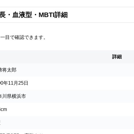
・血液型・MBTI詳細
を一目で確認できます。
詳細
﨑将太郎
00年11月25日
奈川県横浜市
8cm
型