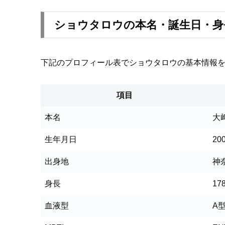
ショウタロウの本名・誕生日・身長
下記のプロフィール表でショウタロウの基本情報
項目
本名
大
生年月日
20
出身地
神
身長
17
血液型
A