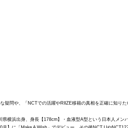
疑問や、「NCTでの活躍やRIIZE移籍の真相を正確に知り
奈川県横浜出身、身長【178cm】・血液型A型という日本人メン
】に「Make A Wish」でデビュー。その後NCT UやNCT1