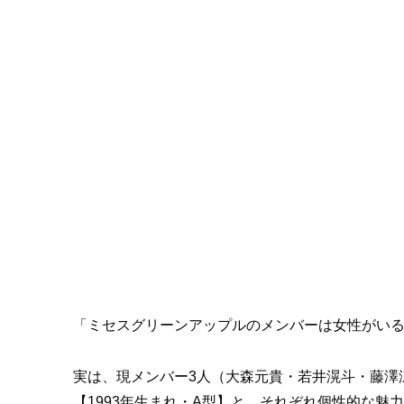
「ミセスグリーンアップルのメンバーは女性がい
実は、現メンバー3人（大森元貴・若井滉斗・藤澤
【1993年生まれ・A型】と、それぞれ個性的な