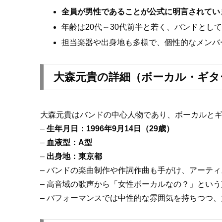
全員が男性であることが公式に明言されてい
年齢は20代～30代前半と若く、バンドとし
担当楽器や出身地も多様で、個性的なメンバ
大森元貴の詳細（ボーカル・ギター
大森元貴はバンドの中心人物であり、ボーカルと
–
生年月日：1996年9月14日（29歳）
–
血液型：A型
–
出身地：東京都
– バンドの楽曲制作や作詞作曲も手がけ、アーテ
– 高音域の歌声から「女性ボーカルなの？」とい
– パフォーマンスでは中性的な雰囲気を持ちつつ