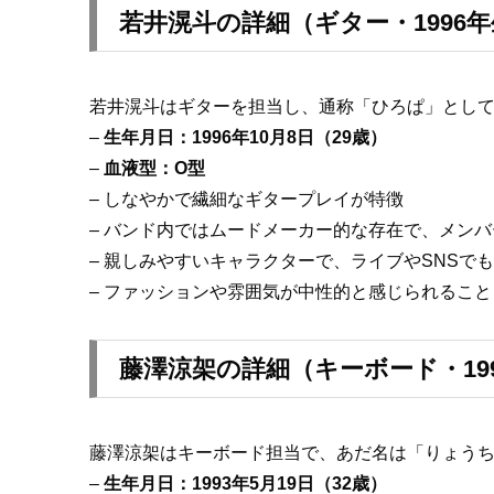
若井滉斗の詳細（ギター・1996
若井滉斗はギターを担当し、通称「ひろぱ」とし
–
生年月日：1996年10月8日（29歳）
–
血液型：O型
– しなやかで繊細なギタープレイが特徴
– バンド内ではムードメーカー的な存在で、メン
– 親しみやすいキャラクターで、ライブやSNSで
– ファッションや雰囲気が中性的と感じられるこ
藤澤涼架の詳細（キーボード・19
藤澤涼架はキーボード担当で、あだ名は「りょう
–
生年月日：1993年5月19日（32歳）