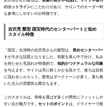
吉沢亮さんの髪型は、
前髪の長さや毛流れ
、
サイドや後ろ
のカットライン
にこだわりがあり、サロンでのオーダー時
も参考にしやすいのが特徴です。
吉沢亮 髪型 国宝時代のセンターパートと短め
スタイル特徴
「国宝」出演時の吉沢亮さんの髪型は、
長めセンターパー
ト
が大きな話題となりました。前髪を真ん中で分け、丸み
を持たせた毛流れが特徴的で、
知的かつナチュラルな印象
を与えます。サイドは耳に軽くかかる長さで、後ろは自然
に流れるシルエット。髪色はダークトーンが多く、落ち着
いた大人の雰囲気も際立ちます。
このスタイルは、骨格を選ばず多くの男性にフィットしや
すい点が魅力です。
セットのポイント
は、ドライヤーで根