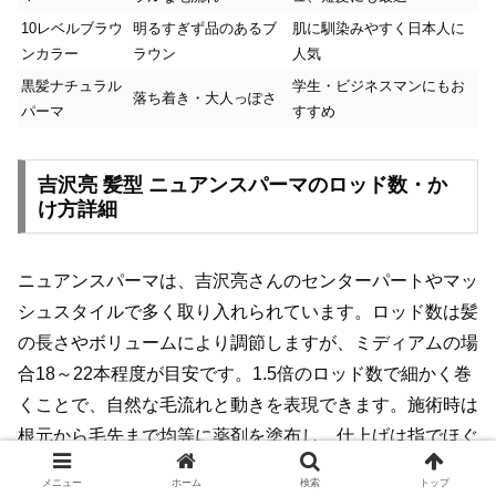
10レベルブラウ
明るすぎず品のあるブ
肌に馴染みやすく日本人に
ンカラー
ラウン
人気
黒髪ナチュラル
学生・ビジネスマンにもお
落ち着き・大人っぽさ
パーマ
すすめ
吉沢亮 髪型 ニュアンスパーマのロッド数・か
け方詳細
ニュアンスパーマは、吉沢亮さんのセンターパートやマッ
シュスタイルで多く取り入れられています。ロッド数は髪
の長さやボリュームにより調節しますが、ミディアムの場
合18～22本程度が目安です。1.5倍のロッド数で細かく巻
くことで、自然な毛流れと動きを表現できます。施術時は
根元から毛先まで均等に薬剤を塗布し、仕上げは指でほぐ
しながらドライヤーで乾かすことで、作り込みすぎないナ
メニュー
ホーム
検索
トップ