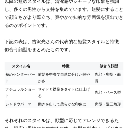
以降の短めスタイルは、清潔感やシャープな印象を強調
し、多くの男性から支持を集めています。短髪にすること
で顔立ちがより際立ち、爽やかで知的な雰囲気を演出でき
るのがポイントです。
下記の表は、吉沢亮さんの代表的な短髪スタイルと特徴、
似合う顔型をまとめたものです。
スタイル名
特徴
似合う顔型
短めセンターパー
前髪を中央で自然に分けた軽や
丸顔・卵型・面
ト
かさ
長
ナチュラルショー
サイドと襟足をタイトに仕上げ
丸顔・ベース型
ト
る
シャドウパーマ
動きを出して柔らかな印象に
卵型・逆三角形
それぞれのスタイルは、顔型に応じてアレンジできるた