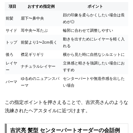
項目
おすすめ指定例
ポイント
顔の印象を柔らかくしたい場合は長
前髪
眉下〜鼻中央
めが◎
サイド
耳中央〜耳たぶ
輪郭に合わせて調整しやすい
動きを出すためにレイヤーを軽く入
トップ
前髪より1〜2cm長く
れる
後ろ
襟足ギリギリ
横から見た時に自然なシルエットに
レイヤ
立体感と軽さを強調したい場合にお
ナチュラルレイヤー
ー
すすめ
ゆるめのニュアンスパ
センターパートや無造作感を出した
パーマ
ーマ
い場合
この指定ポイントを押さえることで、吉沢亮さんのような
洗練されたヘアスタイルに近づけます。
吉沢亮 髪型 センターパートオーダーの会話例