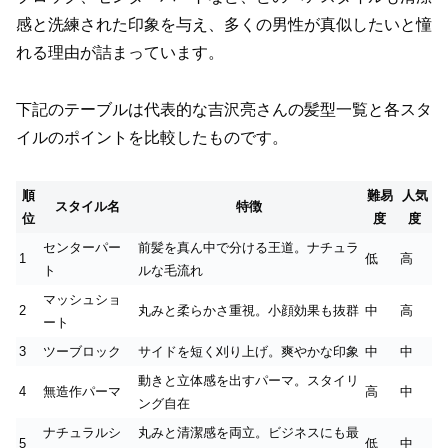
感と洗練された印象を与え、多くの男性が真似したいと憧
れる理由が詰まっています。
下記のテーブルは代表的な吉沢亮さんの髪型一覧と各スタ
イルのポイントを比較したものです。
順
難易
人気
スタイル名
特徴
位
度
度
センターパー
前髪を真ん中で分ける王道。ナチュラ
1
低
高
ト
ルな毛流れ
マッシュショ
2
丸みと柔らかさ重視。小顔効果も抜群
中
高
ート
3
ツーブロック
サイドを短く刈り上げ。爽やかな印象
中
中
動きと立体感を出すパーマ。スタイリ
4
無造作パーマ
高
中
ング自在
ナチュラルシ
丸みと清潔感を両立。ビジネスにも最
5
低
中