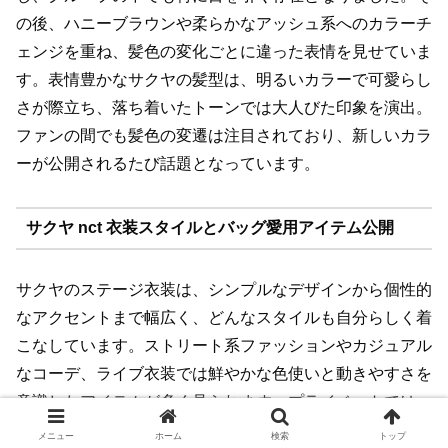
の後、ハニーブラウンや柔らかなアッシュ系へのカラーチ
ェンジを重ね、髪色の変化ごとに違った表情を見せていま
す。表情豊かなサクヤの髪型は、明るいカラーで可愛らし
さが際立ち、落ち着いたトーンでは大人びた印象を演出。
ファンの間でも髪色の変遷は注目されており、新しいカラ
ーが公開されるたび話題となっています。
サクヤ nct 衣装スタイルとバッグ愛用アイテム公開
サクヤのステージ衣装は、シンプルなデザインから個性的
なアクセントまで幅広く、どんなスタイルも自分らしく着
こなしています。ストリート系ファッションやカジュアル
なコーデ、ライブ衣装では鮮やかな色使いと動きやすさを
意識したアイテムが多く見られます。プライベートでは、
小さめのバッグやキャラクターグッズを愛用。バッグには
メニュー
ホーム
検索
トップ