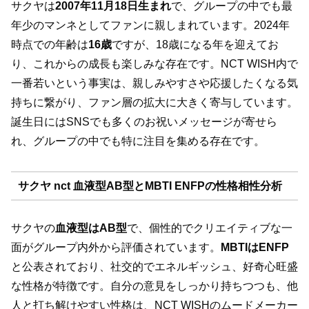
サクヤは
2007年11月18日生まれ
で、グループの中でも最
年少のマンネとしてファンに親しまれています。2024年
時点での年齢は
16歳
ですが、18歳になる年を迎えてお
り、これからの成長も楽しみな存在です。NCT WISH内で
一番若いという事実は、親しみやすさや応援したくなる気
持ちに繋がり、ファン層の拡大に大きく寄与しています。
誕生日にはSNSでも多くのお祝いメッセージが寄せら
れ、グループの中でも特に注目を集める存在です。
サクヤ nct 血液型AB型とMBTI ENFPの性格相性分析
サクヤの
血液型はAB型
で、個性的でクリエイティブな一
面がグループ内外から評価されています。
MBTIはENFP
と公表されており、社交的でエネルギッシュ、好奇心旺盛
な性格が特徴です。自分の意見をしっかり持ちつつも、他
人と打ち解けやすい性格は、NCT WISHのムードメーカー