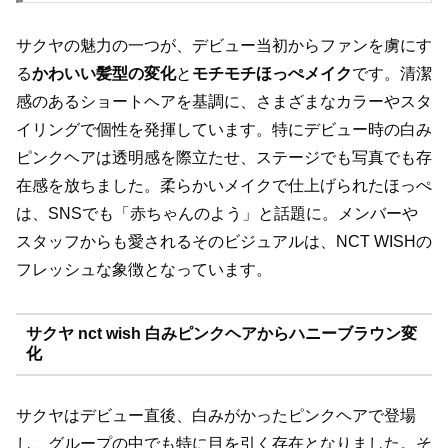
サクヤの魅力の一つが、デビュー当初からファンを虜にす
る
かわいい髪型の変化
と
モチモチほっぺメイク
です。清潔
感のあるショートヘアを基調に、さまざまなカラーやスタ
イリングで個性を発揮しています。特にデビュー時の白み
ピンクヘアは透明感を際立たせ、ステージでも写真でも存
在感を放ちました。柔らかいメイクで仕上げられたほっぺ
は、SNSでも「赤ちゃんのよう」と話題に。メンバーや
スタッフからも愛されるそのビジュアルは、NCT WISHの
フレッシュな象徴となっています。
サクヤ nct wish 白みピンクヘアからハニーブラウン変
化
サクヤはデビュー直後、白みがかったピンクヘアで登場
し、グループの中でも特に目を引く存在となりました。そ