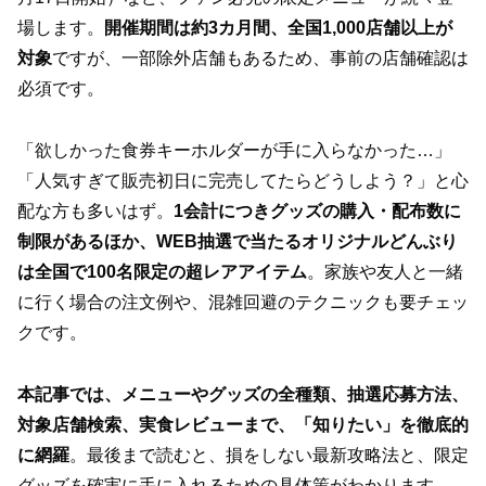
場します。
開催期間は約3カ月間、全国1,000店舗以上が
対象
ですが、一部除外店舗もあるため、事前の店舗確認は
必須です。
「欲しかった食券キーホルダーが手に入らなかった…」
「人気すぎて販売初日に完売してたらどうしよう？」と心
配な方も多いはず。
1会計につきグッズの購入・配布数に
制限があるほか、WEB抽選で当たるオリジナルどんぶり
は全国で100名限定の超レアアイテム
。家族や友人と一緒
に行く場合の注文例や、混雑回避のテクニックも要チェッ
クです。
本記事では、メニューやグッズの全種類、抽選応募方法、
対象店舗検索、実食レビューまで、「知りたい」を徹底的
に網羅
。最後まで読むと、損をしない最新攻略法と、限定
グッズを確実に手に入れるための具体策がわかります。