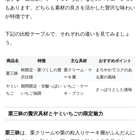
もあります。どちらも素材の良さを活かした贅沢な味わい
が特徴です。
下記の比較テーブルで、それぞれの違いを見てみましょ
う。
商品名
特徴
主な具材
おすすめポイント
秋限定・栗づくしの贅
栗クリーム・ケ
まろやかでコクのあ
栗三昧
沢仕様
ーキ層
る栗の風味
ヤミい
期間限定・甘酸っぱい
いちご・ケー
さっぱりとした後味
ちご
いちご強調
キ・プリン
栗三昧の贅沢具材とヤミいちごの限定魅力
栗三昧
は、栗クリームや栗の粒入りケーキ層がふんだんに