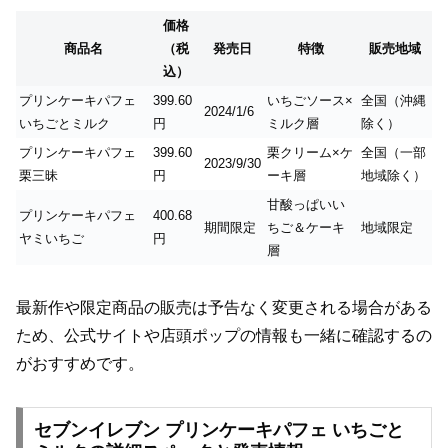
価格
商品名
（税
発売日
特徴
販売地域
込）
プリンケーキパフェ
399.60
いちごソース×
全国（沖縄
2024/1/6
いちごとミルク
円
ミルク層
除く）
プリンケーキパフェ
399.60
栗クリーム×ケ
全国（一部
2023/9/30
栗三昧
円
ーキ層
地域除く）
甘酸っぱいい
プリンケーキパフェ
400.68
期間限定
ちご＆ケーキ
地域限定
ヤミいちご
円
層
最新作や限定商品の販売は予告なく変更される場合がある
ため、公式サイトや店頭ポップの情報も一緒に確認するの
がおすすめです。
セブンイレブン プリンケーキパフェ いちごと