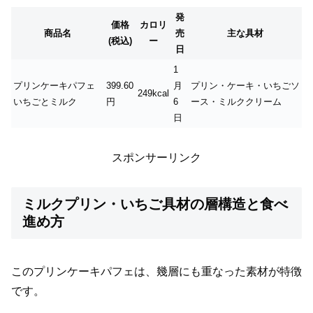
発
価格
カロリ
商品名
売
主な具材
(税込)
ー
日
1
プリンケーキパフェ
399.60
月
プリン・ケーキ・いちごソ
249kcal
いちごとミルク
円
6
ース・ミルククリーム
日
スポンサーリンク
ミルクプリン・いちご具材の層構造と食べ
進め方
このプリンケーキパフェは、幾層にも重なった素材が特徴
です。