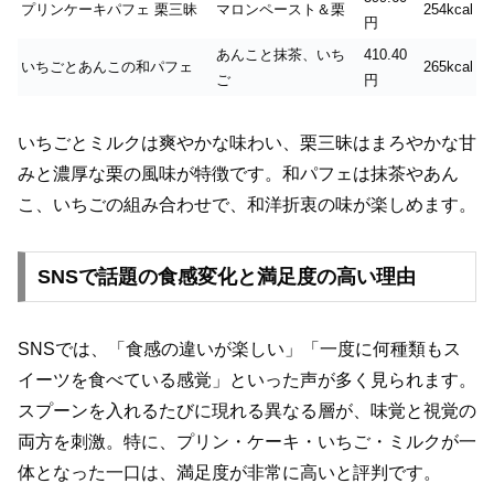
プリンケーキパフェ 栗三昧
マロンペースト＆栗
254kcal
円
あんこと抹茶、いち
410.40
いちごとあんこの和パフェ
265kcal
ご
円
いちごとミルクは爽やかな味わい、栗三昧はまろやかな甘
みと濃厚な栗の風味が特徴です。和パフェは抹茶やあん
こ、いちごの組み合わせで、和洋折衷の味が楽しめます。
SNSで話題の食感変化と満足度の高い理由
SNSでは、「食感の違いが楽しい」「一度に何種類もス
イーツを食べている感覚」といった声が多く見られます。
スプーンを入れるたびに現れる異なる層が、味覚と視覚の
両方を刺激。特に、プリン・ケーキ・いちご・ミルクが一
体となった一口は、満足度が非常に高いと評判です。