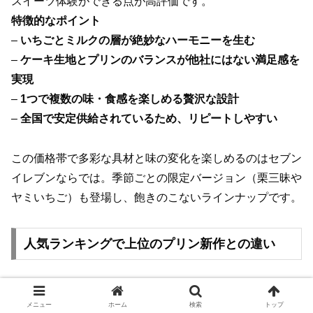
スイーツ体験ができる点が高評価です。
特徴的なポイント
–
いちごとミルクの層が絶妙なハーモニーを生む
–
ケーキ生地とプリンのバランスが他社にはない満足感を
実現
–
1つで複数の味・食感を楽しめる贅沢な設計
–
全国で安定供給されているため、リピートしやすい
この価格帯で多彩な具材と味の変化を楽しめるのはセブン
イレブンならでは。季節ごとの限定バージョン（栗三昧や
ヤミいちご）も登場し、飽きのこないラインナップです。
人気ランキングで上位のプリン新作との違い
セブンイレブンのプリンケーキパフェは、スイーツランキ
メニュー
ホーム
検索
トップ
ングでも高評価を獲得しています。他の新作プリンや定番