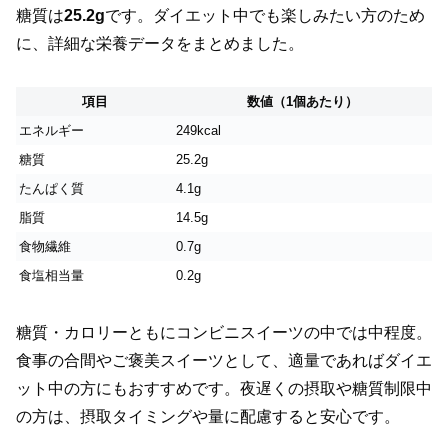
糖質は
25.2g
です。ダイエット中でも楽しみたい方のため
に、詳細な栄養データをまとめました。
項目
数値（1個あたり）
エネルギー
249kcal
糖質
25.2g
たんぱく質
4.1g
脂質
14.5g
食物繊維
0.7g
食塩相当量
0.2g
糖質・カロリーともにコンビニスイーツの中では中程度。
食事の合間やご褒美スイーツとして、適量であればダイエ
ット中の方にもおすすめです。夜遅くの摂取や糖質制限中
の方は、摂取タイミングや量に配慮すると安心です。