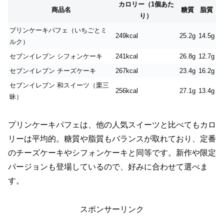
カロリー（1個あた
商品名
糖質
脂質
り）
プリンケーキパフェ（いちごとミ
249kcal
25.2g
14.5g
ルク）
セブンイレブン シフォンケーキ
241kcal
26.8g
12.7g
セブンイレブン チーズケーキ
267kcal
23.4g
16.2g
セブンイレブン 和スイーツ（栗三
256kcal
27.1g
13.4g
昧）
プリンケーキパフェは、他の人気スイーツと比べてもカロ
リーは平均的。糖質や脂質もバランスが取れており、定番
のチーズケーキやシフォンケーキと同等です。新作や限定
バージョンも登場しているので、好みに合わせて選べま
す。
スポンサーリンク