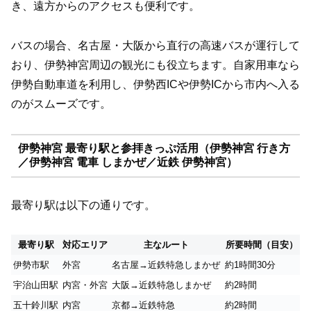
き、遠方からのアクセスも便利です。
バスの場合、名古屋・大阪から直行の高速バスが運行して
おり、伊勢神宮周辺の観光にも役立ちます。自家用車なら
伊勢自動車道を利用し、伊勢西ICや伊勢ICから市内へ入る
のがスムーズです。
伊勢神宮 最寄り駅と参拝きっぷ活用（伊勢神宮 行き方
／伊勢神宮 電車 しまかぜ／近鉄 伊勢神宮）
最寄り駅は以下の通りです。
最寄り駅
対応エリア
主なルート
所要時間（目安）
伊勢市駅
外宮
名古屋→近鉄特急しまかぜ
約1時間30分
宇治山田駅
内宮・外宮
大阪→近鉄特急しまかぜ
約2時間
五十鈴川駅
内宮
京都→近鉄特急
約2時間