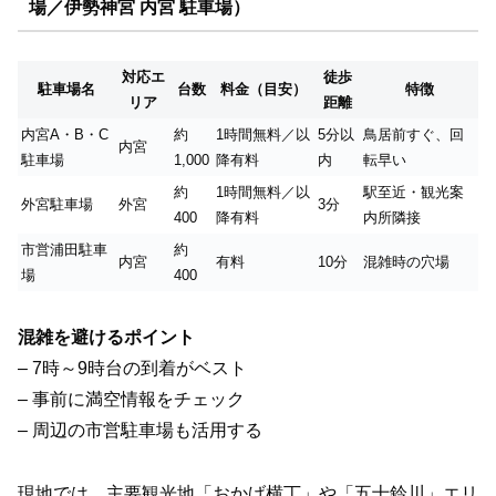
場／伊勢神宮 内宮 駐車場）
対応エ
徒歩
駐車場名
台数
料金（目安）
特徴
リア
距離
内宮A・B・C
約
1時間無料／以
5分以
鳥居前すぐ、回
内宮
駐車場
1,000
降有料
内
転早い
約
1時間無料／以
駅至近・観光案
外宮駐車場
外宮
3分
400
降有料
内所隣接
市営浦田駐車
約
内宮
有料
10分
混雑時の穴場
場
400
混雑を避けるポイント
– 7時～9時台の到着がベスト
– 事前に満空情報をチェック
– 周辺の市営駐車場も活用する
現地では、主要観光地「おかげ横丁」や「五十鈴川」エリ