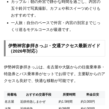
カップル：朝の外宮で静かな時間を過ごし、内宮の
五十鈴川で写真撮影。カフェや和スイーツめぐりも
おすすめです。
一人旅：自分のペースで外宮・内宮の別宮までじっ
くり巡るモデルコースが最適です。
伊勢神宮参拝きっぷ・交通アクセス最新ガイド
（2026年対応）
伊勢神宮参拝きっぷは、名古屋や大阪からの往復乗車券・
特急券とバス乗車券がセットでお得です。主要駅からのア
クセスも良好で、快適な移動が可能です。
発着地
おすすめ交通手段
所要時間
料金目安
名古屋
近鉄特急しまかぜ
約1.5時間
約3,000円
大阪
近鉄特急
約2時間
約4,000円