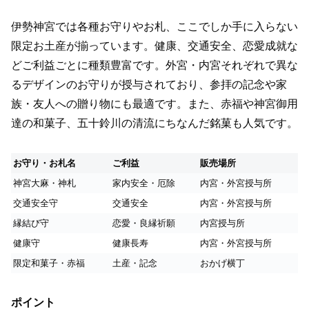
伊勢神宮では各種お守りやお札、ここでしか手に入らない
限定お土産が揃っています。健康、交通安全、恋愛成就な
どご利益ごとに種類豊富です。外宮・内宮それぞれで異な
るデザインのお守りが授与されており、参拝の記念や家
族・友人への贈り物にも最適です。また、赤福や神宮御用
達の和菓子、五十鈴川の清流にちなんだ銘菓も人気です。
お守り・お札名
ご利益
販売場所
神宮大麻・神札
家内安全・厄除
内宮・外宮授与所
交通安全守
交通安全
内宮・外宮授与所
縁結び守
恋愛・良縁祈願
内宮授与所
健康守
健康長寿
内宮・外宮授与所
限定和菓子・赤福
土産・記念
おかげ横丁
ポイント