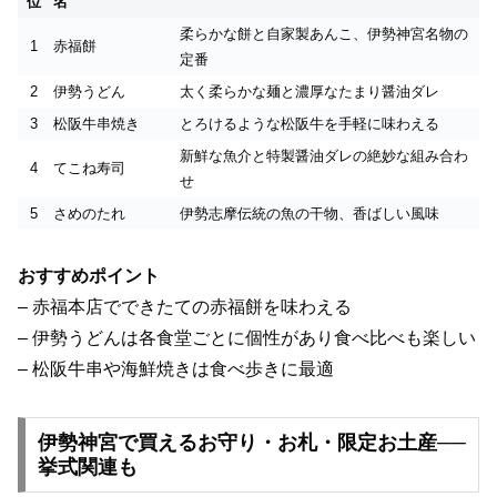
位
名
柔らかな餅と自家製あんこ、伊勢神宮名物の
1
赤福餅
定番
2
伊勢うどん
太く柔らかな麺と濃厚なたまり醤油ダレ
3
松阪牛串焼き
とろけるような松阪牛を手軽に味わえる
新鮮な魚介と特製醤油ダレの絶妙な組み合わ
4
てこね寿司
せ
5
さめのたれ
伊勢志摩伝統の魚の干物、香ばしい風味
おすすめポイント
– 赤福本店でできたての赤福餅を味わえる
– 伊勢うどんは各食堂ごとに個性があり食べ比べも楽しい
– 松阪牛串や海鮮焼きは食べ歩きに最適
伊勢神宮で買えるお守り・お札・限定お土産──
挙式関連も