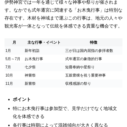
伊勢神宮では一年を通じて様々な神事や祭りが催されま
す。なかでも式年遷宮に関連する「お木曳行事」は特別な
存在です。木材を神域まで運ぶこの行事は、地元の人々や
観光客が一体となって伝統を体感できる貴重な機会です。
月
主な行事・イベント
特徴
1月
新年初詣
三が日は国内屈指の参拝者数
5月～7月
お木曳行事
式年遷宮の象徴的行事
7月
七夕祭
短冊奉納や星祭り
10月
神嘗祭
五穀豊穣を祝う重要神事
11月
新嘗祭
収穫感謝の祭り
ポイント
特にお木曳行事は参加型で、見学だけでなく地域文
化を体感できる
各行事は時期によって混雑傾向が大きく異なる