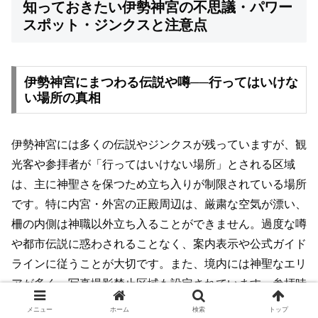
知っておきたい伊勢神宮の不思議・パワー
スポット・ジンクスと注意点
伊勢神宮にまつわる伝説や噂──行ってはいけな
い場所の真相
伊勢神宮には多くの伝説やジンクスが残っていますが、観
光客や参拝者が「行ってはいけない場所」とされる区域
は、主に神聖さを保つため立ち入りが制限されている場所
です。特に内宮・外宮の正殿周辺は、厳粛な空気が漂い、
柵の内側は神職以外立ち入ることができません。過度な噂
や都市伝説に惑わされることなく、案内表示や公式ガイド
ラインに従うことが大切です。また、境内には神聖なエリ
アが多く、写真撮影禁止区域も設定されています。参拝時
は静粛を心がけ、マナーを守ることが信仰の場への敬意と
メニュー
ホーム
検索
トップ