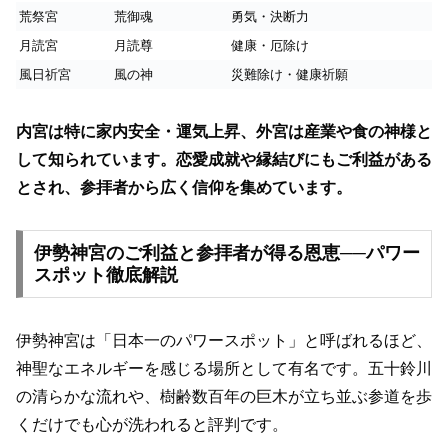
荒祭宮
荒御魂
勇気・決断力
月読宮
月読尊
健康・厄除け
風日祈宮
風の神
災難除け・健康祈願
内宮は特に家内安全・運気上昇、外宮は産業や食の神様と
して知られています。恋愛成就や縁結びにもご利益がある
とされ、参拝者から広く信仰を集めています。
伊勢神宮のご利益と参拝者が得る恩恵──パワー
スポット徹底解説
伊勢神宮は「日本一のパワースポット」と呼ばれるほど、
神聖なエネルギーを感じる場所として有名です。五十鈴川
の清らかな流れや、樹齢数百年の巨木が立ち並ぶ参道を歩
くだけでも心が洗われると評判です。