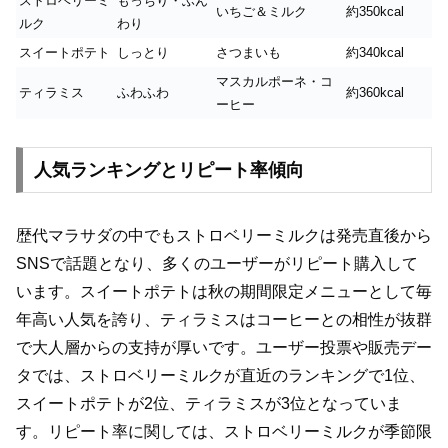
ストロベリーミ
もっちり・ふん
いちご＆ミルク
約350kcal
ルク
わり
スイートポテト
しっとり
さつまいも
約340kcal
マスカルポーネ・コ
ティラミス
ふわふわ
約360kcal
ーヒー
人気ランキングとリピート率傾向
歴代マラサダの中でもストロベリーミルクは発売直後から
SNSで話題となり、多くのユーザーがリピート購入して
います。スイートポテトは秋の期間限定メニューとして毎
年高い人気を誇り、ティラミスはコーヒーとの相性が抜群
で大人層からの支持が厚いです。ユーザー投票や販売デー
タでは、ストロベリーミルクが直近のランキングで1位、
スイートポテトが2位、ティラミスが3位となっていま
す。リピート率に関しては、ストロベリーミルクが季節限