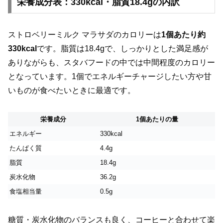
栄養成分表：330kcal・脂質18.4gの内訳
ストロベリーミルク マラサダのカロリーは
1個あたり約
330kcal
です。脂質は18.4gで、しっかりとした満足感が
ありながらも、スタバフードの中では中間程度のカロリー
となっています。1個でエネルギーチャージしたい方や甘
いものが食べたいときに最適です。
栄養成分
1個あたりの量
エネルギー
330kcal
たんぱく質
4.4g
脂質
18.4g
炭水化物
36.2g
食塩相当量
0.5g
糖質・炭水化物のバランスも良く、コーヒーと合わせて楽