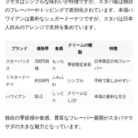
ラサダはシンプルな味わいが特徴ですが、スタバ版は独自
のフレーバーやトッピングで差別化されています。本場ハ
ワイアンは素朴なシュガードーナツですが、スタバは日本
人好みのアレンジで支持を集めています。
クリームの種
ブランド
価格帯
食感
特徴
類
スターバック
320円前
もっち
日本限定の旬フレー
季節限定多彩
ス
後
り
バー
ミスタードー
ふわふ
約150円
シンプル
手軽で親しみやすい
ナツ
わ
しっと
クリームな
ハワイアン
$1-2
本場の素朴な甘さ
り
し/少
独自の季節感や食感、豊富なフレーバー展開がスタバマラ
サダの大きな魅力となっています。