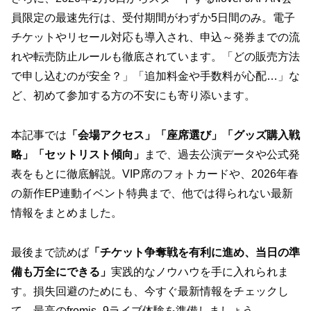
員限定の最速先行は、受付期間がわずか5日間のみ。電子
チケットやリセール対応も導入され、申込～発券までの流
れや転売防止ルールも徹底されています。「どの販売方法
で申し込むのが安全？」「追加料金や手数料が心配…」な
ど、初めて参加する方の不安にも寄り添います。
本記事では
「会場アクセス」「座席選び」「グッズ購入戦
略」「セットリスト傾向」
まで、過去公演データや公式発
表をもとに徹底解説。VIP席のフォトカードや、2026年春
の新作EP連動イベント特典まで、他では得られない最新
情報をまとめました。
最後まで読めば
「チケット争奪戦を有利に進め、当日の準
備も万全にできる」
実践的なノウハウを手に入れられま
す。損失回避のためにも、今すぐ最新情報をチェックし
て、最高のfromis_9ライブ体験を準備しましょう。