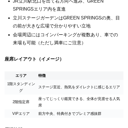
JR立川駅北口を出て右方向へ進み、GREEN
SPRINGSエリア内を直進
立川ステージガーデンはGREEN SPRINGSの奥、目
の前が大きな広場で分かりやすい立地
会場周辺にはコインパーキングが複数あり、車での
来場も可能（ただし満車にご注意）
座席レイアウト（イメージ）
エリア
特徴
1階スタンディン
ステージ至近、熱気をダイレクトに感じるエリア
グ
座ってじっくり鑑賞できる、全体が見渡せる人気
2階指定席
席
VIPエリア
前方中央、特典付きでプレミア感抜群