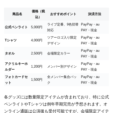
価格（税
商品名
おすすめポイント
決済方法
込）
ライブ定番、9色切替
PayPay・au
公式ペンライト
5,000円
対応
PAY・現金
ツアーロゴ入り限定
PayPay・au
Tシャツ
4,000円
デザイン
PAY・現金
PayPay・au
タオル
2,500円
会場限定カラー
PAY・現金
アクリルキーホ
PayPay・au
1,200円
メンバー別デザイン
ルダー
PAY・現金
フォトカードセ
全メンバー集合パッ
PayPay・au
1,500円
ット
ク
PAY・現金
各グッズには数量限定アイテムが含まれており、特に公式
ペンライトやTシャツは例年早期完売が予想されます。オ
ンライン通販は公演後も受付可能ですが、会場限定アイテ