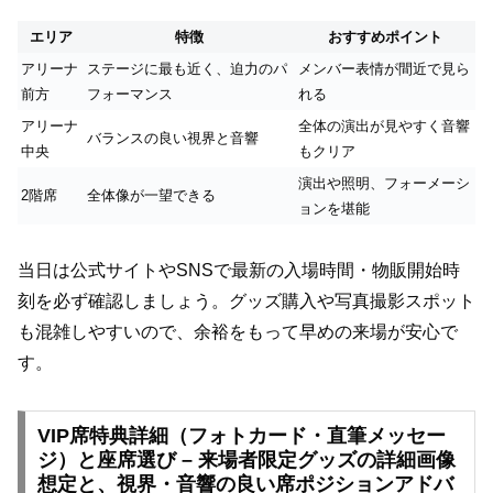
エリア
特徴
おすすめポイント
アリーナ
ステージに最も近く、迫力のパ
メンバー表情が間近で見ら
前方
フォーマンス
れる
アリーナ
全体の演出が見やすく音響
バランスの良い視界と音響
中央
もクリア
演出や照明、フォーメーシ
2階席
全体像が一望できる
ョンを堪能
当日は公式サイトやSNSで最新の入場時間・物販開始時
刻を必ず確認しましょう。グッズ購入や写真撮影スポット
も混雑しやすいので、余裕をもって早めの来場が安心で
す。
VIP席特典詳細（フォトカード・直筆メッセー
ジ）と座席選び – 来場者限定グッズの詳細画像
想定と、視界・音響の良い席ポジションアドバ