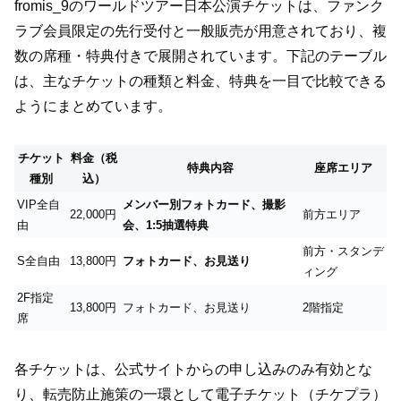
fromis_9のワールドツアー日本公演チケットは、ファンク
ラブ会員限定の先行受付と一般販売が用意されており、複
数の席種・特典付きで展開されています。下記のテーブル
は、主なチケットの種類と料金、特典を一目で比較できる
ようにまとめています。
チケット
料金（税
特典内容
座席エリア
種別
込）
VIP全自
メンバー別フォトカード、撮影
22,000円
前方エリア
由
会、1:5抽選特典
前方・スタンデ
S全自由
13,800円
フォトカード、お見送り
ィング
2F指定
13,800円
フォトカード、お見送り
2階指定
席
各チケットは、公式サイトからの申し込みのみ有効とな
り、転売防止施策の一環として電子チケット（チケプラ）