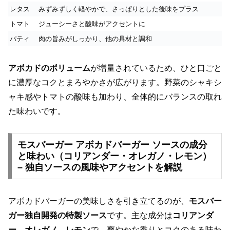
レタス
みずみずしく軽やかで、さっぱりとした後味をプラス
トマト
ジューシーさと酸味がアクセントに
パティ
肉の旨みがしっかり、他の具材と調和
アボカドのボリューム
が増量されているため、ひと口ごと
に濃厚なコクとまろやかさが広がります。野菜のシャキシ
ャキ感やトマトの酸味も加わり、全体的にバランスの取れ
た味わいです。
モスバーガー アボカドバーガー ソースの成分
と味わい（コリアンダー・オレガノ・レモン）
– 独自ソースの風味やアクセントを解説
アボカドバーガーの美味しさを引き立てるのが、
モスバー
ガー独自開発の特製ソース
です。主な成分は
コリアンダ
ー
、
オレガノ
、
レモン
で、爽やかな香りとコクのある味わ