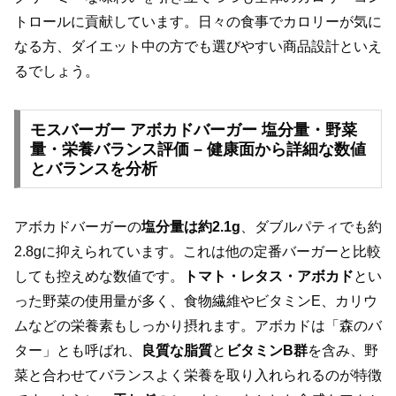
トロールに貢献しています。日々の食事でカロリーが気に
なる方、ダイエット中の方でも選びやすい商品設計といえ
るでしょう。
モスバーガー アボカドバーガー 塩分量・野菜
量・栄養バランス評価 – 健康面から詳細な数値
とバランスを分析
アボカドバーガーの
塩分量は約2.1g
、ダブルパティでも約
2.8gに抑えられています。これは他の定番バーガーと比較
しても控えめな数値です。
トマト・レタス・アボカド
とい
った野菜の使用量が多く、食物繊維やビタミンE、カリウ
ムなどの栄養素もしっかり摂れます。アボカドは「森のバ
ター」とも呼ばれ、
良質な脂質
と
ビタミンB群
を含み、野
菜と合わせてバランスよく栄養を取り入れられるのが特徴