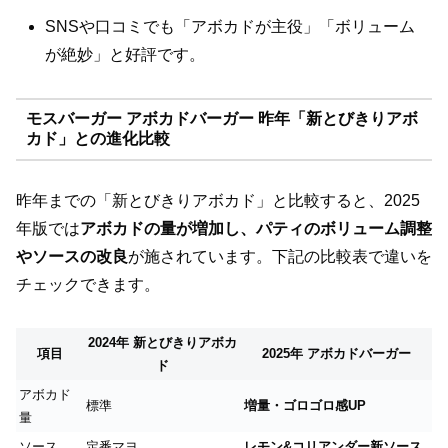
SNSや口コミでも「アボカドが主役」「ボリューム
が絶妙」と好評です。
モスバーガー アボカドバーガー 昨年「新とびきりアボ
カド」との進化比較
昨年までの「新とびきりアボカド」と比較すると、2025
年版では
アボカドの量が増加し、パティのボリューム調整
やソースの改良
が施されています。下記の比較表で違いを
チェックできます。
2024年 新とびきりアボカ
項目
2025年 アボカドバーガー
ド
アボカド
標準
増量・ゴロゴロ感UP
量
ソース
定番マヨ
レモン&コリアンダー新ソース