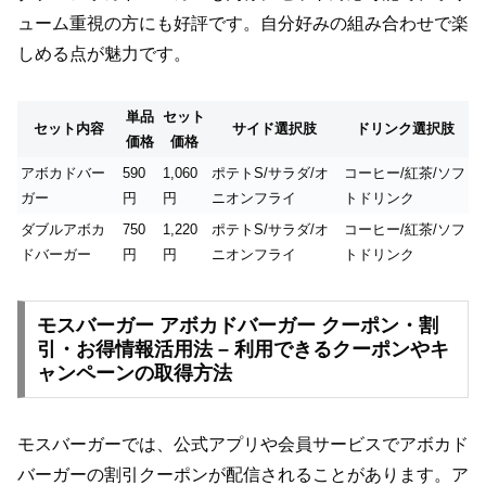
ューム重視の方にも好評です。自分好みの組み合わせで楽
しめる点が魅力です。
単品
セット
セット内容
サイド選択肢
ドリンク選択肢
価格
価格
アボカドバー
590
1,060
ポテトS/サラダ/オ
コーヒー/紅茶/ソフ
ガー
円
円
ニオンフライ
トドリンク
ダブルアボカ
750
1,220
ポテトS/サラダ/オ
コーヒー/紅茶/ソフ
ドバーガー
円
円
ニオンフライ
トドリンク
モスバーガー アボカドバーガー クーポン・割
引・お得情報活用法 – 利用できるクーポンやキ
ャンペーンの取得方法
モスバーガーでは、公式アプリや会員サービスでアボカド
バーガーの割引クーポンが配信されることがあります。ア