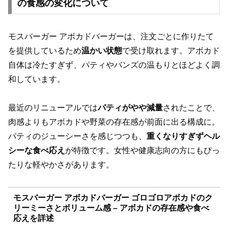
の食感の変化について
モスバーガー アボカドバーガーは、注文ごとに作りたて
を提供しているため
温かい状態
で受け取れます。アボカド
自体は冷たすぎず、パティやバンズの温もりとほどよく調
和しています。
最近のリニューアルでは
パティがやや減量
されたことで、
肉感よりもアボカドや野菜の存在感が前面に出る構成に。
パティのジューシーさを感じつつも、
重くなりすぎずヘル
シーな食べ応え
が特徴です。女性や健康志向の方にもぴっ
たりな軽やかさがあります。
モスバーガー アボカドバーガー ゴロゴロアボカドのク
リーミーさとボリューム感 – アボカドの存在感や食べ
応えを詳述