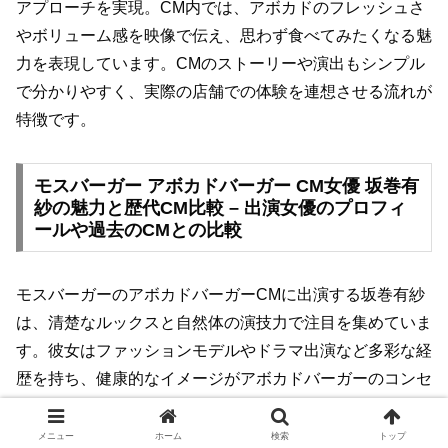
アプローチを実現。CM内では、アボカドのフレッシュさ
やボリューム感を映像で伝え、思わず食べてみたくなる魅
力を表現しています。CMのストーリーや演出もシンプル
で分かりやすく、実際の店舗での体験を連想させる流れが
特徴です。
モスバーガー アボカドバーガー CM女優 坂巻有
紗の魅力と歴代CM比較 – 出演女優のプロフィ
ールや過去のCMとの比較
モスバーガーのアボカドバーガーCMに出演する坂巻有紗
は、清楚なルックスと自然体の演技力で注目を集めていま
す。彼女はファッションモデルやドラマ出演など多彩な経
歴を持ち、健康的なイメージがアボカドバーガーのコンセ
プトと絶妙にマッチしています。過去のモスバーガーCM
では、歴代の女優が様々な個性でメニューのおいしさや新
メニュー
ホーム
検索
トップ